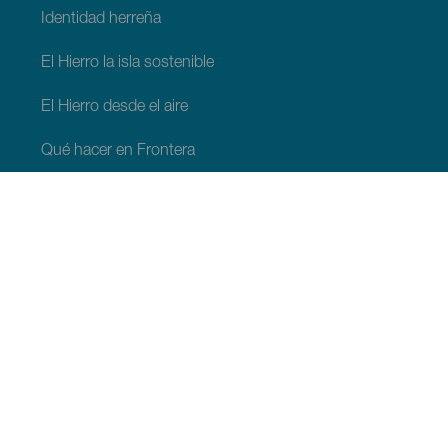
Identidad herreña
El Hierro la isla sostenible
El Hierro desde el aire
Qué hacer en Frontera
Qué hacer en Valverde
Qué hacer en El Pinar
QUÉ VER Y HACER
Espacios naturales de El Hierro