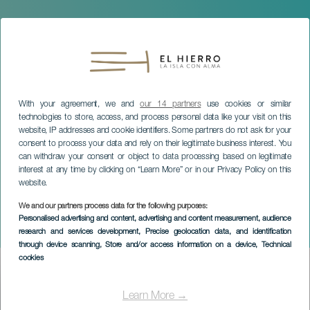
With your agreement, we and
our 14 partners
use cookies or similar
technologies to store, access, and process personal data like your visit on this
website, IP addresses and cookie identifiers. Some partners do not ask for your
consent to process your data and rely on their legitimate business interest. You
can withdraw your consent or object to data processing based on legitimate
interest at any time by clicking on “Learn More” or in our Privacy Policy on this
website.
We and our partners process data for the following purposes:
EL HIERRO
Personalised advertising and content, advertising and content measurement, audience
research and services development
, Precise geolocation data, and identification
Festival Folclórico
through device scanning
, Store and/or access information on a device
, Technical
cookies
Imagen
Listado
Learn More →