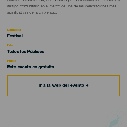
añadido a esta velada, que destaca por su autenticidad, emoción y
arraigo comunitario en el marco de una de las celebraciones más
significativas del archipiélago.
Categoría
Categoría
Festival
del
evento
Edad
Edad
Todos los Públicos
Recomendada
Precio
Este evento es gratuito
Ir a la web del evento