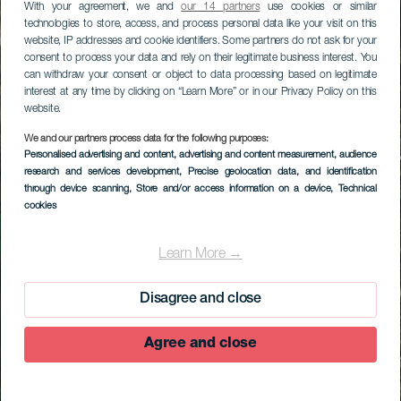
With your agreement, we and
our 14 partners
use cookies or similar
technologies to store, access, and process personal data like your visit on this
website, IP addresses and cookie identifiers. Some partners do not ask for your
consent to process your data and rely on their legitimate business interest. You
can withdraw your consent or object to data processing based on legitimate
interest at any time by clicking on “Learn More” or in our Privacy Policy on this
website.
We and our partners process data for the following purposes:
Personalised advertising and content, advertising and content measurement, audience
research and services development
, Precise geolocation data, and identification
through device scanning
, Store and/or access information on a device
, Technical
cookies
Learn More →
Disagree and close
Agree and close