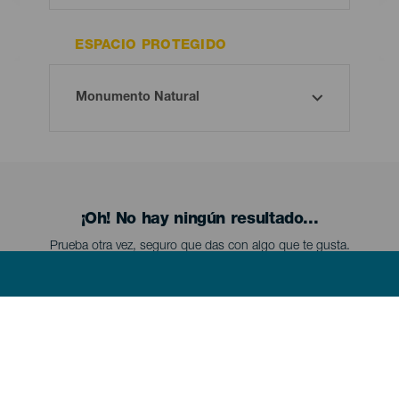
ESPACIO PROTEGIDO
¡Oh! No hay ningún resultado...
Prueba otra vez, seguro que das con algo que te gusta.
Menú
EL HIERRO
footer
El
Hierro
Conoce El Hierro