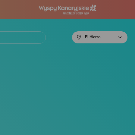
Menú
El Hierro
navigation
El
Hierro