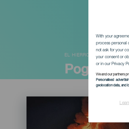
With your agreem
process personal d
not ask for your c
EL HIERRO
your consent or ob
Pogrzeb s
or in our Privacy P
We and our partners pr
Personalised advertis
geolocation data, and i
Imagen
Listado
Lear