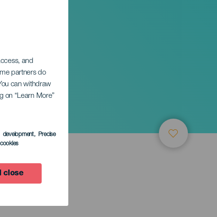
 access, and
Some partners do
. You can withdraw
ing on “Learn More”
s development
, Precise
l cookies
 close