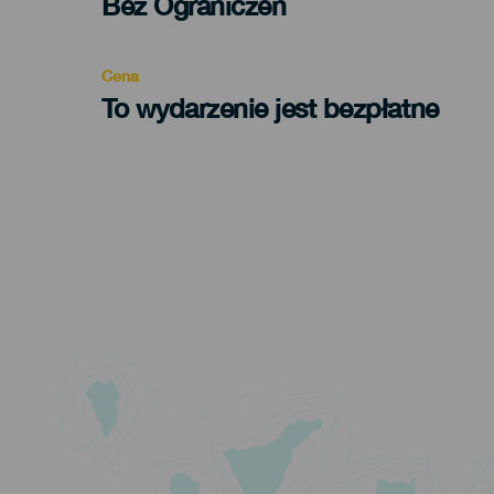
Edad
Bez Ograniczeń
Recomendada
Cena
To wydarzenie jest bezpłatne