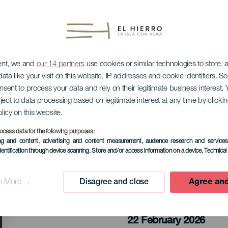
ent, we and
our 14 partners
use cookies or similar technologies to store,
ata like your visit on this website, IP addresses and cookie identifiers. 
onsent to process your data and rely on their legitimate business interest
ject to data processing based on legitimate interest at any time by click
ardynki
olicy on this website.
ocess data for the following purposes:
ing and content, advertising and content measurement, audience research and service
dentification through device scanning
, Store and/or access information on a device
, Technica
n More →
Disagree and close
Agree and
MINIONE WYDARZENIA
22 February 2026