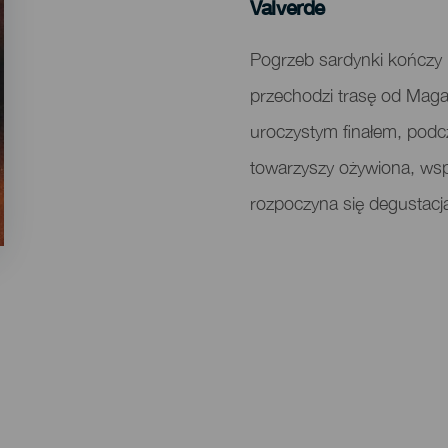
Localidad
Valverde
Descripción
Pogrzeb sardynki kończy k
del
przechodzi trasę od Maga
evento
uroczystym finałem, pod
towarzyszy ożywiona, ws
rozpoczyna się degustacj