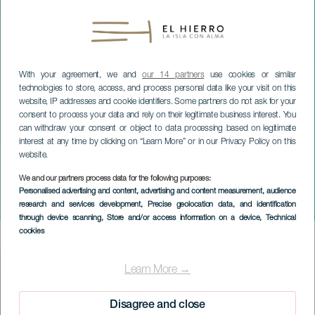
With your agreement, we and
our 14 partners
use cookies or similar
technologies to store, access, and process personal data like your visit on this
website, IP addresses and cookie identifiers. Some partners do not ask for your
consent to process your data and rely on their legitimate business interest. You
can withdraw your consent or object to data processing based on legitimate
interest at any time by clicking on “Learn More” or in our Privacy Policy on this
website.
EL HIERRO
We and our partners process data for the following purposes:
Die Beerdigung der
Personalised advertising and content, advertising and content measurement, audience
research and services development
, Precise geolocation data, and identification
Sardine
through device scanning
, Store and/or access information on a device
, Technical
cookies
Imagen
Listado
Learn More →
Disagree and close