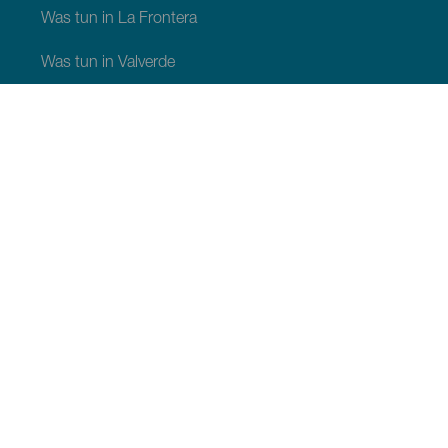
Was tun in La Frontera
Was tun in Valverde
Was tun in El Pinar
SEHEN UND ERLEBEN
Naturräume auf El Hierro
Malerische Orte auf El Hierro
Aussichtspunkte auf El Hierro
Startplätze für Gleitschirmflieger auf El Hierro