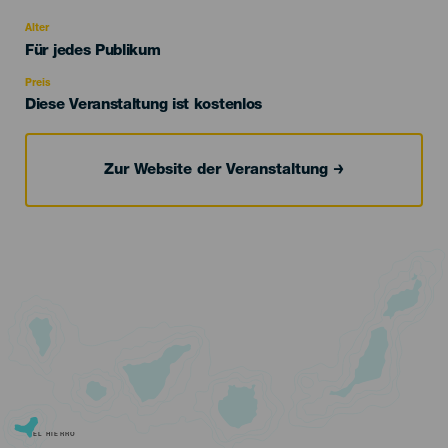
del
evento
Alter
Edad
Für jedes Publikum
Recomendada
Preis
Diese Veranstaltung ist kostenlos
Zur Website der Veranstaltung
EL HIERRO