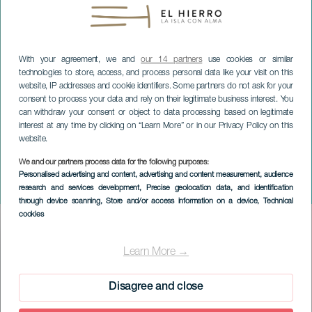
With your agreement, we and
our 14 partners
use cookies or similar
technologies to store, access, and process personal data like your visit on this
website, IP addresses and cookie identifiers. Some partners do not ask for your
consent to process your data and rely on their legitimate business interest. You
can withdraw your consent or object to data processing based on legitimate
interest at any time by clicking on “Learn More” or in our Privacy Policy on this
website.
We and our partners process data for the following purposes:
EL HIERRO
Personalised advertising and content, advertising and content measurement, audience
research and services development
, Precise geolocation data, and identification
Sardiinin hautaaminen
through device scanning
, Store and/or access information on a device
, Technical
cookies
Imagen
Listado
Learn More →
Disagree and close