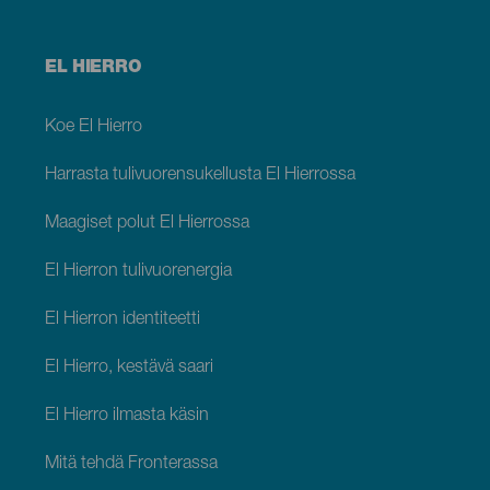
Menú
EL HIERRO
footer
El
Hierro
Koe El Hierro
Harrasta tulivuorensukellusta El Hierrossa
Maagiset polut El Hierrossa
El Hierron tulivuorenergia
El Hierron identiteetti
El Hierro, kestävä saari
El Hierro ilmasta käsin
Mitä tehdä Fronterassa