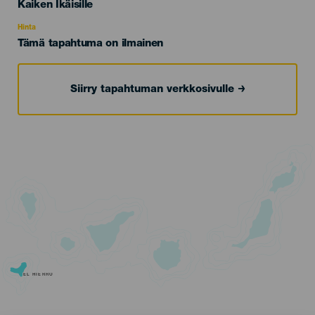
Edad
Kaiken Ikäisille
Recomendada
Hinta
Tämä tapahtuma on ilmainen
Siirry tapahtuman verkkosivulle
EL HIERRO