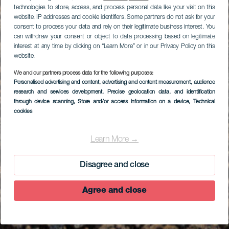
technologies to store, access, and process personal data like your visit on this
website, IP addresses and cookie identifiers. Some partners do not ask for your
consent to process your data and rely on their legitimate business interest. You
can withdraw your consent or object to data processing based on legitimate
interest at any time by clicking on “Learn More” or in our Privacy Policy on this
website.
We and our partners process data for the following purposes:
Personalised advertising and content, advertising and content measurement, audience
research and services development
, Precise geolocation data, and identification
through device scanning
, Store and/or access information on a device
, Technical
cookies
Learn More →
Disagree and close
Agree and close