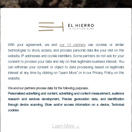
With your agreement, we and
our 14 partners
use cookies or similar
technologies to store, access, and process personal data like your visit on this
website, IP addresses and cookie identifiers. Some partners do not ask for your
consent to process your data and rely on their legitimate business interest. You
can withdraw your consent or object to data processing based on legitimate
interest at any time by clicking on “Learn More” or in our Privacy Policy on this
website.
We and our partners process data for the following purposes:
Personalised advertising and content, advertising and content measurement, audience
research and services development
, Precise geolocation data, and identification
through device scanning
, Store and/or access information on a device
, Technical
cookies
Learn More →