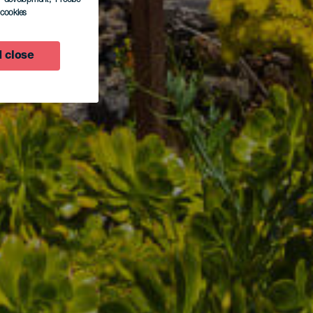
l cookies
 close