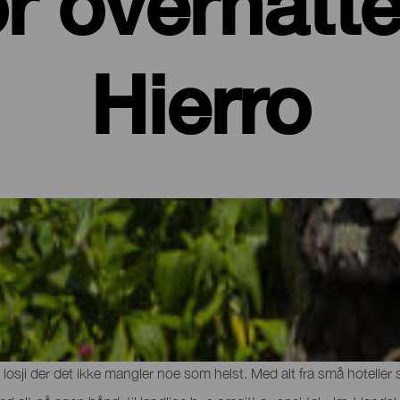
r overnatte
Hierro
g leiligheter på El Hierro
kanske natur og gastronomi, er det tid for å slappe helt av og hent
d losji der det ikke mangler noe som helst. Med alt fra små hoteller 