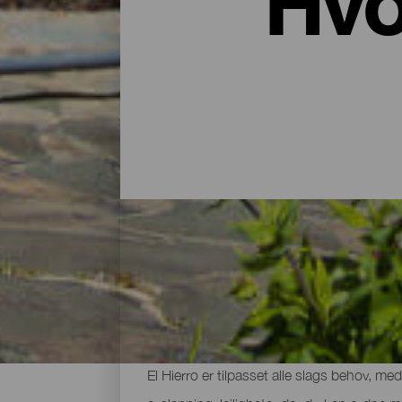
Hvo
Hoteller, leiehus på landet o
Etter en dag med utforskning av øyens vul
El Hierro er tilpasset alle slags behov, me