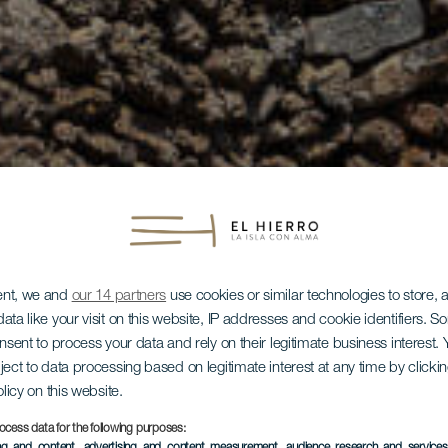
ent, we and
our 14 partners
use cookies or similar technologies to store,
ata like your visit on this website, IP addresses and cookie identifiers. 
onsent to process your data and rely on their legitimate business interest
ject to data processing based on legitimate interest at any time by click
olicy on this website.
ocess data for the following purposes:
ing and content, advertising and content measurement, audience research and service