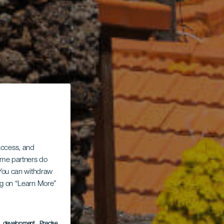
 access, and
Some partners do
. You can withdraw
ing on “Learn More”
s development
, Precise