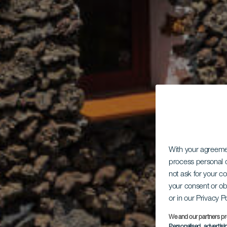
With your agreem
process personal d
not ask for your c
your consent or ob
or in our Privacy P
We and our partners pr
Personalised advertis