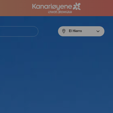
Menú
El Hierro
navigation
El
Hierro