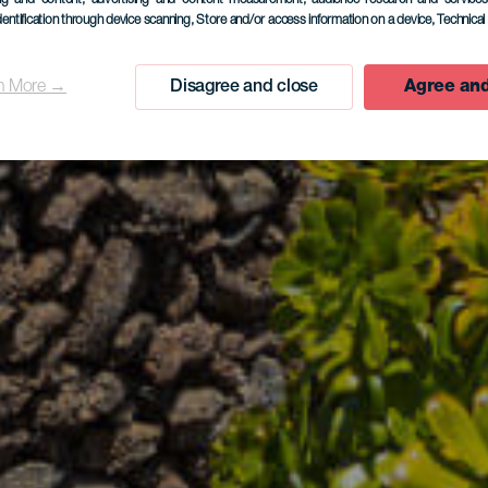
dentification through device scanning
, Store and/or access information on a device
, Technica
n More →
Disagree and close
Agree and