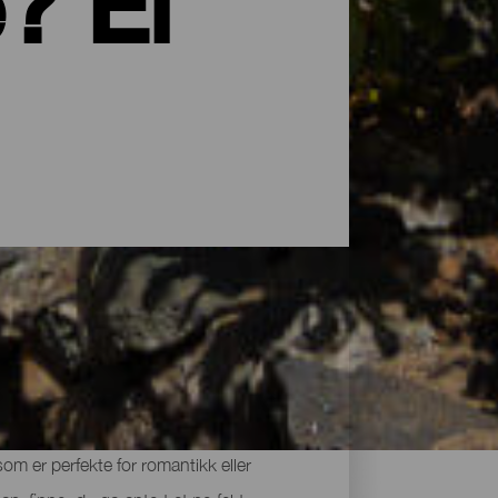
? El
e seg inn igjen. Overnattingstilbudet på
som er perfekte for romantikk eller