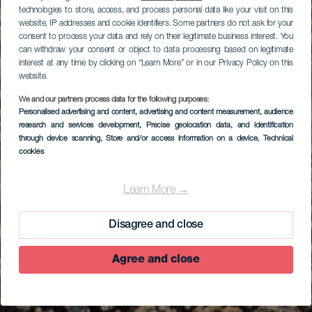
technologies to store, access, and process personal data like your visit on this
website, IP addresses and cookie identifiers. Some partners do not ask for your
consent to process your data and rely on their legitimate business interest. You
can withdraw your consent or object to data processing based on legitimate
interest at any time by clicking on “Learn More” or in our Privacy Policy on this
website.
We and our partners process data for the following purposes:
Personalised advertising and content, advertising and content measurement, audience
research and services development
, Precise geolocation data, and identification
through device scanning
, Store and/or access information on a device
, Technical
cookies
Learn More →
Disagree and close
Agree and close