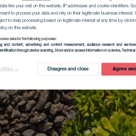
ata like your visit on this website, IP addresses and cookie identifiers. 
onsent to process your data and rely on their legitimate business interest
ject to data processing based on legitimate interest at any time by click
olicy on this website.
ocess data for the following purposes:
ing and content, advertising and content measurement, audience research and service
dentification through device scanning
, Store and/or access information on a device
, Technica
n More →
Disagree and close
Agree and