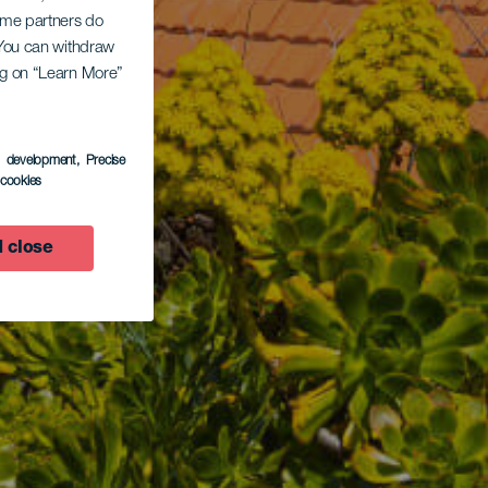
Some partners do
. You can withdraw
ing on “Learn More”
s development
, Precise
l cookies
 close