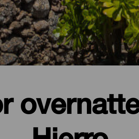
r overnatte
Hierro