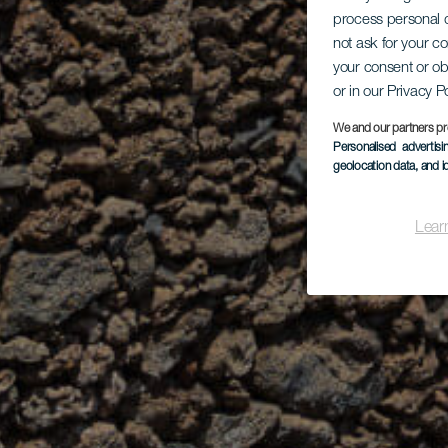
process personal d
not ask for your c
your consent or ob
or in our Privacy P
We and our partners pr
Personalised advertis
geolocation data, and i
Lear