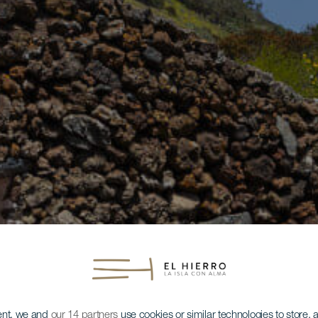
ent, we and
our 14 partners
use cookies or similar technologies to store,