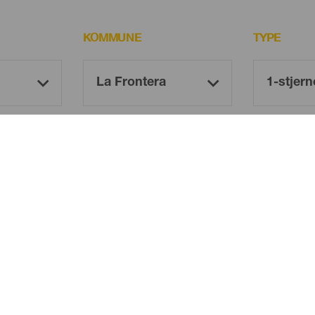
KOMMUNE
TYPE
Oh! There is no results ...
Try again, you will surely find something you like