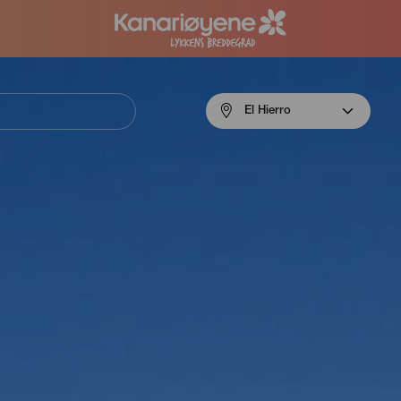
Menú
El Hierro
navigation
El
Hierro