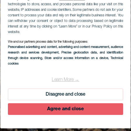
technologies to store, access, and process personal data like your visit on this
website, IP addresses and cookie identifiers. Some partners do not ask for your
consent to process your data and rely on their legitimate business interest. You
can withdraw your consent or object to data processing based on legitimate
interest at any time by clicking on “Learn More” or in our Privacy Policy on this
website.
We and our partners process data for the following purposes:
Personalised advertising and content, advertising and content measurement, audience
research and services development
, Precise geolocation data, and identification
through device scanning
, Store and/or access information on a device
, Technical
cookies
Learn More →
Disagree and close
Agree and close