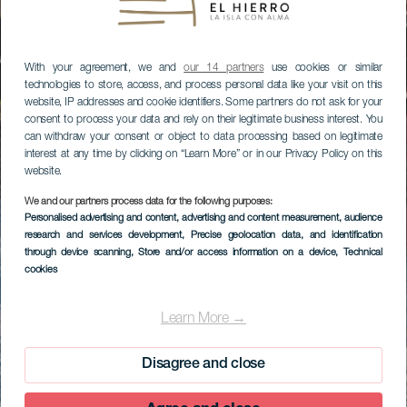
With your agreement, we and
our 14 partners
use cookies or similar
technologies to store, access, and process personal data like your visit on this
website, IP addresses and cookie identifiers. Some partners do not ask for your
consent to process your data and rely on their legitimate business interest. You
can withdraw your consent or object to data processing based on legitimate
interest at any time by clicking on “Learn More” or in our Privacy Policy on this
website.
We and our partners process data for the following purposes:
Personalised advertising and content, advertising and content measurement, audience
research and services development
, Precise geolocation data, and identification
through device scanning
, Store and/or access information on a device
, Technical
cookies
Learn More →
Disagree and close