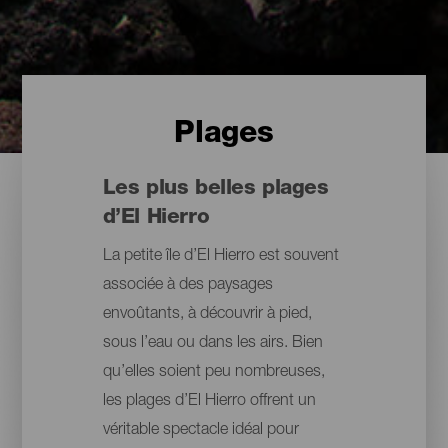
Plages
Les plus belles plages
d’El Hierro
La petite île d’El Hierro est souvent
associée à des paysages
envoûtants, à découvrir à pied,
sous l’eau ou dans les airs. Bien
qu’elles soient peu nombreuses,
les plages d’El Hierro offrent un
véritable spectacle idéal pour