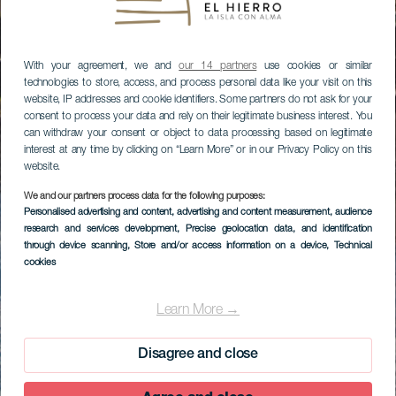
With your agreement, we and
our 14 partners
use cookies or similar
technologies to store, access, and process personal data like your visit on this
website, IP addresses and cookie identifiers. Some partners do not ask for your
consent to process your data and rely on their legitimate business interest. You
can withdraw your consent or object to data processing based on legitimate
interest at any time by clicking on “Learn More” or in our Privacy Policy on this
website.
We and our partners process data for the following purposes:
Personalised advertising and content, advertising and content measurement, audience
research and services development
, Precise geolocation data, and identification
through device scanning
, Store and/or access information on a device
, Technical
cookies
Learn More →
Disagree and close