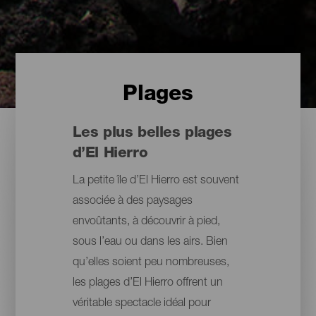
Plages
Les plus belles plages
d’El Hierro
La petite île d’El Hierro est souvent
associée à des paysages
envoûtants, à découvrir à pied,
sous l’eau ou dans les airs. Bien
qu’elles soient peu nombreuses,
les plages d’El Hierro offrent un
véritable spectacle idéal pour