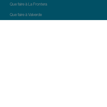
Que faire à La Frontera
Que faire à Valverde
Que faire à El Pinar
À VOIR ET À FAIRE
Espaces naturels de El Hierro
Lieux de charme de El Hierro
Points de vue de El Hierro
Zones de décollage de parapente à El Hierro