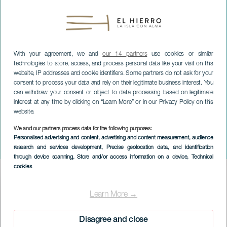
With your agreement, we and
our 14 partners
use cookies or similar
technologies to store, access, and process personal data like your visit on this
website, IP addresses and cookie identifiers. Some partners do not ask for your
consent to process your data and rely on their legitimate business interest. You
can withdraw your consent or object to data processing based on legitimate
interest at any time by clicking on “Learn More” or in our Privacy Policy on this
website.
We and our partners process data for the following purposes:
EL HIERRO
Personalised advertising and content, advertising and content measurement, audience
research and services development
, Precise geolocation data, and identification
Programme 8M
through device scanning
, Store and/or access information on a device
, Technical
cookies
Imagen
Listado
Learn More →
Disagree and close