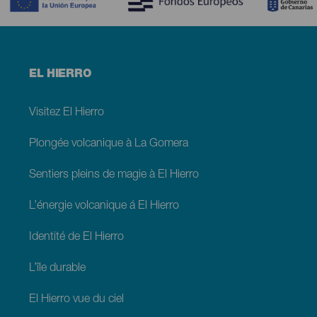
Menú
EL HIERRO
footer
El
Hierro
Visitez El Hierro
Plongée volcanique à La Gomera
Sentiers pleins de magie à El Hierro
L’énergie volcanique á El Hierro
Identité de El Hierro
L’île durable
El Hierro vue du ciel