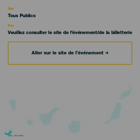
del
evento
Âge
Edad
Tous Publics
Recomendada
Prix
Veuillez consulter le site de l'événement/de la billetterie
Aller sur le site de l’événement
EL HIERRO