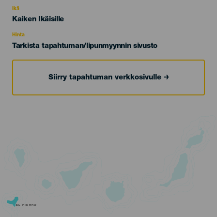
del
evento
Ikä
Edad
Kaiken Ikäisille
Recomendada
Hinta
Tarkista tapahtuman/lipunmyynnin sivusto
Siirry tapahtuman verkkosivulle
EL HIERRO