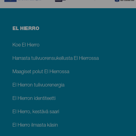
Menú
EL HIERRO
footer
El
Hierro
Koe El Hierro
Harrasta tulivuorensukellusta El Hierrossa
Maagiset polut El Hierrossa
El Hierron tulivuorenergia
El Hierron identiteetti
El Hierro, kestävä saari
El Hierro ilmasta käsin