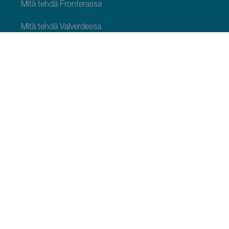
Mitä tehdä Fronterassa
Mitä tehdä Valverdessa
Mitä tehdä El Pinarissa
NÄHTÄVÄÄ JA TEHTÄVÄÄ
Luonnonalueet El Hierrossa
Viehättävät paikat El Hierrossa
Näkötornit El Hierrossa
Paragliding El Hierrossa
Luonnonaltaat El Hierrossa