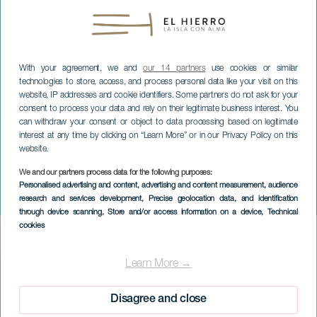
With your agreement, we and
our 14 partners
use cookies or similar
technologies to store, access, and process personal data like your visit on this
website, IP addresses and cookie identifiers. Some partners do not ask for your
consent to process your data and rely on their legitimate business interest. You
can withdraw your consent or object to data processing based on legitimate
interest at any time by clicking on “Learn More” or in our Privacy Policy on this
website.
We and our partners process data for the following purposes:
EL HIERRO
Personalised advertising and content, advertising and content measurement, audience
research and services development
, Precise geolocation data, and identification
8M-ohjelma
through device scanning
, Store and/or access information on a device
, Technical
cookies
Imagen
Listado
Learn More →
Disagree and close