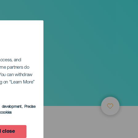
 access, and
Some partners do
. You can withdraw
ing on “Learn More”
s development
, Precise
l cookies
 close