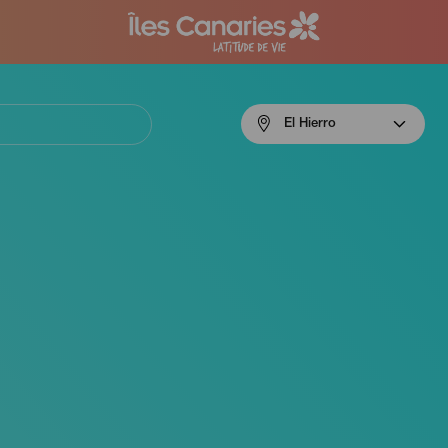
Menú
El Hierro
navigation
El
Hierro