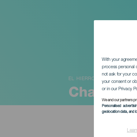
With your agreem
process personal d
not ask for your c
EL HIERRO
your consent or ob
or in our Privacy P
Chascar
We and our partners pr
Personalised advertis
geolocation data, and i
Lear