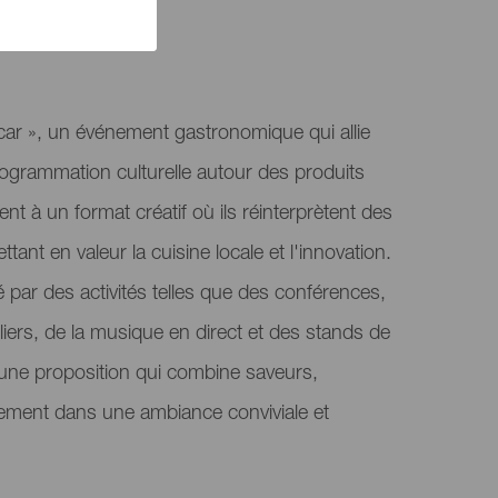
scar », un événement gastronomique qui allie
programmation culturelle autour des produits
ent à un format créatif où ils réinterprètent des
ttant en valeur la cuisine locale et l'innovation.
par des activités telles que des conférences,
liers, de la musique en direct et des stands de
i une proposition qui combine saveurs,
sement dans une ambiance conviviale et