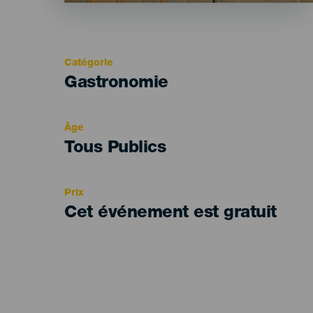
Catégorie
Categoría
Gastronomie
del
evento
Âge
Edad
Tous Publics
Recomendada
Prix
Cet événement est gratuit