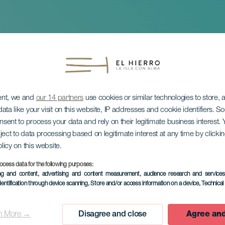
ent, we and
our 14 partners
use cookies or similar technologies to store,
ata like your visit on this website, IP addresses and cookie identifiers. 
onsent to process your data and rely on their legitimate business interest
ject to data processing based on legitimate interest at any time by click
olicy on this website.
ocess data for the following purposes:
ing and content, advertising and content measurement, audience research and service
dentification through device scanning
, Store and/or access information on a device
, Technica
n More →
Disagree and close
Agree and
ÉVÉNEMENT PASSÉ