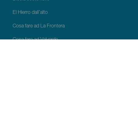
El Hierro dall’alto
Cosa fare ad La Frontera
Cosa fare ad Valverde
Cosa fare ad El Pinar
COSA VEDERE E COSA FARE
Spazi naturali di EL Hierro
Luoghi di charme di El Hierro
Belvedere di El Hierro