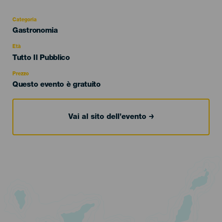
Categoria
Categoría
Gastronomia
del
evento
Età
Edad
Tutto Il Pubblico
Recomendada
Prezzo
Questo evento è gratuito
Vai al sito dell’evento