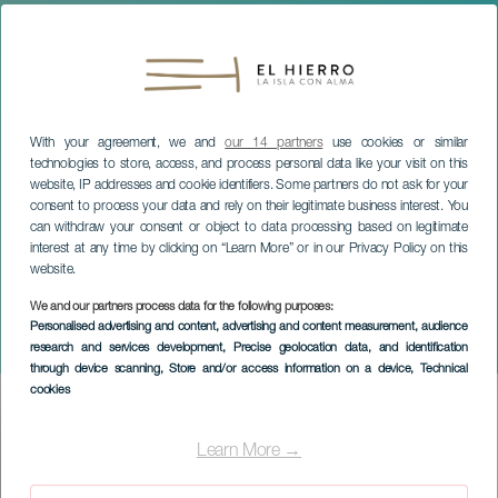
With your agreement, we and
our 14 partners
use cookies or similar
technologies to store, access, and process personal data like your visit on this
website, IP addresses and cookie identifiers. Some partners do not ask for your
consent to process your data and rely on their legitimate business interest. You
can withdraw your consent or object to data processing based on legitimate
interest at any time by clicking on “Learn More” or in our Privacy Policy on this
website.
We and our partners process data for the following purposes:
EL HIERRO
Personalised advertising and content, advertising and content measurement, audience
research and services development
, Precise geolocation data, and identification
Chascar
through device scanning
, Store and/or access information on a device
, Technical
cookies
Imagen
Listado
Learn More →