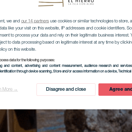
ent, we and
our 14 partners
use cookies or similar technologies to store,
ata like your visit on this website, IP addresses and cookie identifiers. 
onsent to process your data and rely on their legitimate business interest
ject to data processing based on legitimate interest at any time by click
olicy on this website.
ocess data for the following purposes:
ing and content, advertising and content measurement, audience research and service
dentification through device scanning
, Store and/or access information on a device
, Technica
n More →
Disagree and close
Agree and