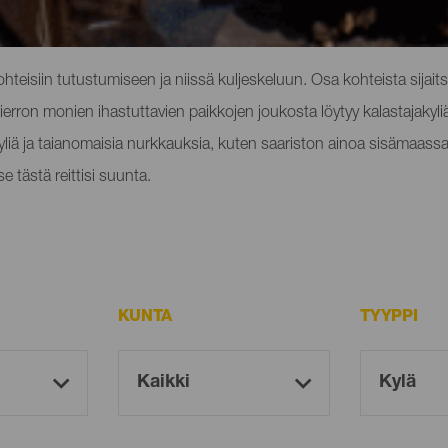
ierrolla
ohteisiin tutustumiseen ja niissä kuljeskeluun. Osa kohteista sijaits
 Hierron monien ihastuttavien paikkojen joukosta löytyy kalastajakyliä,
lykyliä ja taianomaisia nurkkauksia, kuten saariston ainoa sisämaass
e tästä reittisi suunta.
KUNTA
TYYPPI