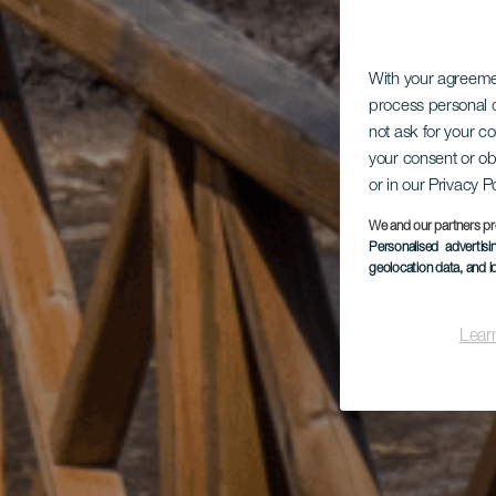
With your agreem
process personal d
not ask for your c
your consent or ob
or in our Privacy P
We and our partners pr
Personalised advertis
geolocation data, and i
Lear