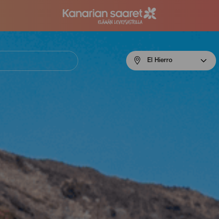
Menú
El Hierro
navigation
El
Hierro