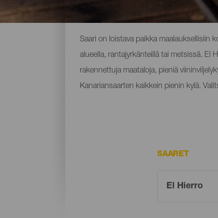
Ihastuttavia paikkoja El H
Saari on loistava paikka maalauksellisiin k
alueella, rantajyrkänteillä tai metsissä. El
rakennettuja maataloja, pieniä viininvilje
Kanariansaarten kaikkein pienin kylä. Valits
SAARET