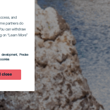
 access, and
Some partners do
. You can withdraw
ing on “Learn More”
s development
, Precise
l cookies
 close