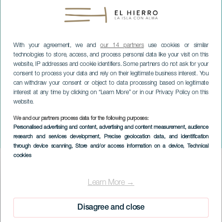
With your agreement, we and
our 14 partners
use cookies or similar
technologies to store, access, and process personal data like your visit on this
website, IP addresses and cookie identifiers. Some partners do not ask for your
consent to process your data and rely on their legitimate business interest. You
can withdraw your consent or object to data processing based on legitimate
interest at any time by clicking on “Learn More” or in our Privacy Policy on this
EL HIERRO
website.
Koninklijk feest van de
We and our partners process data for the following purposes:
afdaling van de Maagd van
Personalised advertising and content, advertising and content measurement, audience
research and services development
, Precise geolocation data, and identification
Los Reyes
through device scanning
, Store and/or access information on a device
, Technical
cookies
Imagen
Listado
Learn More →
Disagree and close