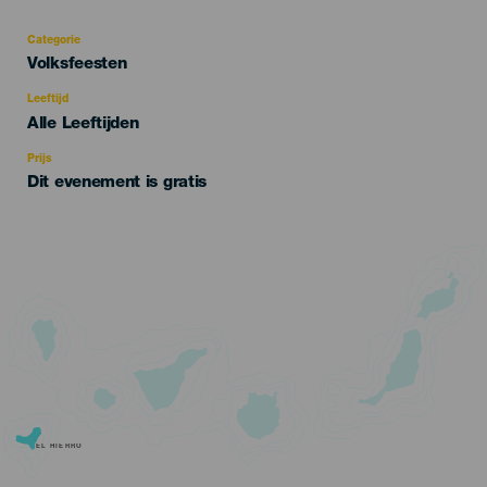
Categorie
Categoría
Volksfeesten
del
evento
Leeftijd
Edad
Alle Leeftijden
Recomendada
Prijs
Dit evenement is gratis
EL HIERRO