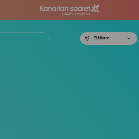
Menú
El Hierro
navigation
El
Hierro