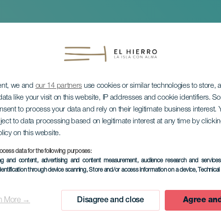
ent, we and
our 14 partners
use cookies or similar technologies to store,
ata like your visit on this website, IP addresses and cookie identifiers. 
in Neitsyen laskeu
onsent to process your data and rely on their legitimate business interest
ject to data processing based on legitimate interest at any time by click
olicy on this website.
linen juhla
ocess data for the following purposes:
ing and content, advertising and content measurement, audience research and service
dentification through device scanning
, Store and/or access information on a device
, Technica
July 2029
n More →
Disagree and close
Agree and
Localidad
San Andrés