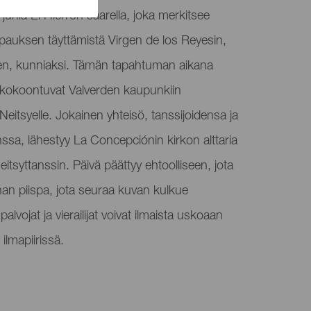
 juhla El Hierron saarella, joka merkitsee
pauksen täyttämistä Virgen de los Reyesin,
en, kunniaksi. Tämän tapahtuman aikana
ta kokoontuvat Valverden kaupunkiin
eitsyelle. Jokainen yhteisö, tanssijoidensa ja
sa, lähestyy La Concepciónin kirkon alttaria
itsyttanssin. Päivä päättyy ehtoolliseen, jota
nan piispa, jota seuraa kuvan kulkue
palvojat ja vierailijat voivat ilmaista uskoaan
ilmapiirissä.