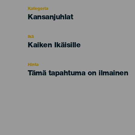
Kategoria
Categoría
Kansanjuhlat
del
evento
Ikä
Edad
Kaiken Ikäisille
Recomendada
Hinta
Tämä tapahtuma on ilmainen