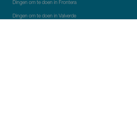
Dingen om te doen in Frontera
Dingen om te doen in Valverde
Dingen om te doen in El Pinar
WAT TE ZIEN EN TE DOEN
Natuurgebieden op El Hierro
Charmante plekjes op El Hierro
Uitzichtpunten op El Hierro
Paragliding op El Hierro
Natuurlijke zwembaden op El Hierro