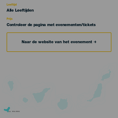
del
evento
Leeftijd
Edad
Alle Leeftijden
Recomendada
Prijs
Controleer de pagina met evenementen/tickets
Naar de website van het evenement
EL HIERRO