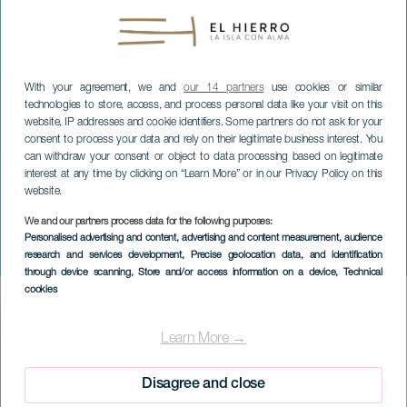
With your agreement, we and
our 14 partners
use cookies or similar
technologies to store, access, and process personal data like your visit on this
website, IP addresses and cookie identifiers. Some partners do not ask for your
consent to process your data and rely on their legitimate business interest. You
can withdraw your consent or object to data processing based on legitimate
interest at any time by clicking on “Learn More” or in our Privacy Policy on this
website.
We and our partners process data for the following purposes:
EL HIERRO
Personalised advertising and content, advertising and content measurement, audience
research and services development
, Precise geolocation data, and identification
Just 5 Brass
through device scanning
, Store and/or access information on a device
, Technical
cookies
Imagen
Listado
Learn More →
Disagree and close