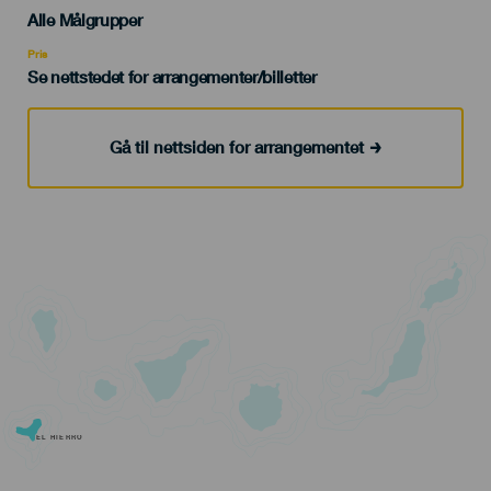
Edad
Alle Målgrupper
Recomendada
Pris
Se nettstedet for arrangementer/billetter
Gå til nettsiden for arrangementet
EL HIERRO