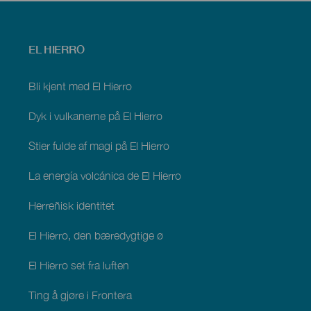
Menú
EL HIERRO
footer
El
Hierro
Bli kjent med El Hierro
Dyk i vulkanerne på El Hierro
Stier fulde af magi på El Hierro
La energía volcánica de El Hierro
Herreñisk identitet
El Hierro, den bæredygtige ø
El Hierro set fra luften
Ting å gjøre i Frontera