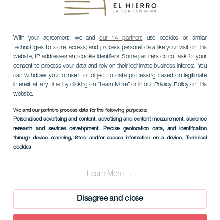
With your agreement, we and
our 14 partners
use cookies or similar
technologies to store, access, and process personal data like your visit on this
website, IP addresses and cookie identifiers. Some partners do not ask for your
consent to process your data and rely on their legitimate business interest. You
can withdraw your consent or object to data processing based on legitimate
interest at any time by clicking on “Learn More” or in our Privacy Policy on this
website.
We and our partners process data for the following purposes:
EL HIERRO
Personalised advertising and content, advertising and content measurement, audience
Just 5 Brass
research and services development
, Precise geolocation data, and identification
through device scanning
, Store and/or access information on a device
, Technical
cookies
Imagen
Listado
Learn More →
Disagree and close