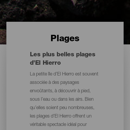
Plages
Les plus belles plages
d’El Hierro
La petite île d’El Hierro est souvent
associée à des paysages
envoûtants, à découvrir à pied,
sous l’eau ou dans les airs. Bien
qu’elles soient peu nombreuses,
les plages d’El Hierro offrent un
véritable spectacle idéal pour