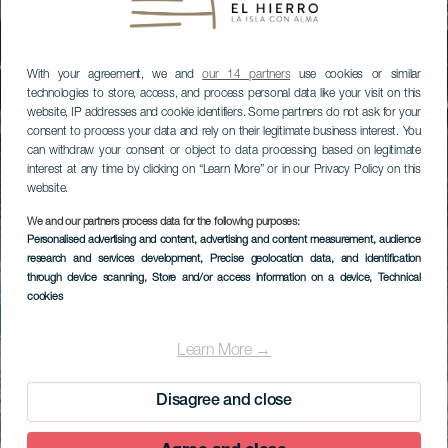
With your agreement, we and
our 14 partners
use cookies or similar
technologies to store, access, and process personal data like your visit on this
website, IP addresses and cookie identifiers. Some partners do not ask for your
consent to process your data and rely on their legitimate business interest. You
can withdraw your consent or object to data processing based on legitimate
interest at any time by clicking on “Learn More” or in our Privacy Policy on this
website.
We and our partners process data for the following purposes:
Personalised advertising and content, advertising and content measurement, audience
research and services development
, Precise geolocation data, and identification
through device scanning
, Store and/or access information on a device
, Technical
cookies
Learn More →
Disagree and close