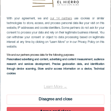
With your agreement, we and
our 14 partners
use cookies or similar
technologies to store, access, and process personal data like your visit on this
website, IP addresses and cookie identifiers. Some partners do not ask for your
consent to process your data and rely on their legitimate business interest. You
can withdraw your consent or object to data processing based on legitimate
interest at any time by clicking on “Learn More” or in our Privacy Policy on this
website.
We and our partners process data for the following purposes:
Personalised advertising and content, advertising and content measurement, audience
research and services development
, Precise geolocation data, and identification
through device scanning
, Store and/or access information on a device
, Technical
cookies
Learn More →
Disagree and close