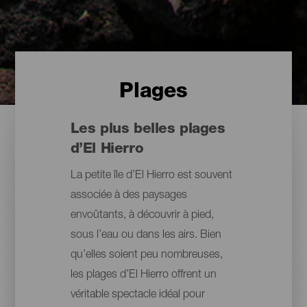
Plages
Les plus belles plages
d’El Hierro
La petite île d’El Hierro est souvent
associée à des paysages
envoûtants, à découvrir à pied,
sous l’eau ou dans les airs. Bien
qu’elles soient peu nombreuses,
les plages d’El Hierro offrent un
véritable spectacle idéal pour