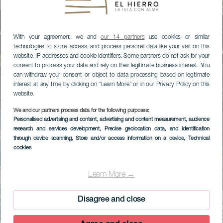
With your agreement, we and
our 14 partners
use cookies or similar
technologies to store, access, and process personal data like your visit on this
website, IP addresses and cookie identifiers. Some partners do not ask for your
consent to process your data and rely on their legitimate business interest. You
can withdraw your consent or object to data processing based on legitimate
interest at any time by clicking on “Learn More” or in our Privacy Policy on this
website.
We and our partners process data for the following purposes:
Personalised advertising and content, advertising and content measurement, audience
research and services development
, Precise geolocation data, and identification
through device scanning
, Store and/or access information on a device
, Technical
cookies
Learn More →
Disagree and close