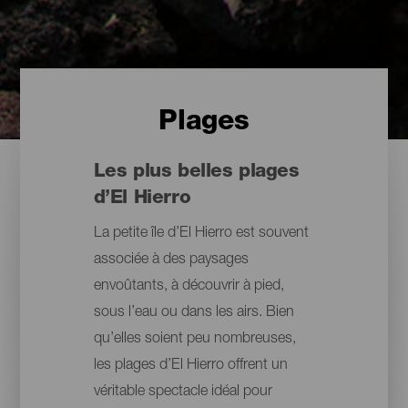
Plages
Les plus belles plages
d’El Hierro
La petite île d’El Hierro est souvent
associée à des paysages
envoûtants, à découvrir à pied,
sous l’eau ou dans les airs. Bien
qu’elles soient peu nombreuses,
les plages d’El Hierro offrent un
véritable spectacle idéal pour