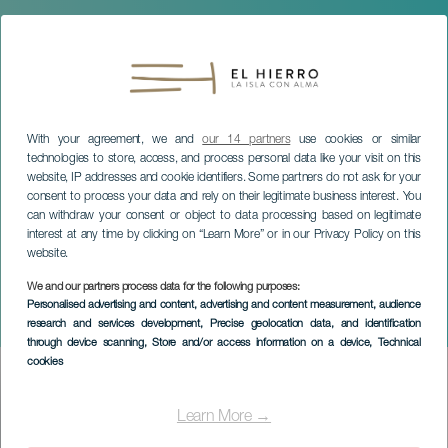
With your agreement, we and
our 14 partners
use cookies or similar
technologies to store, access, and process personal data like your visit on this
website, IP addresses and cookie identifiers. Some partners do not ask for your
consent to process your data and rely on their legitimate business interest. You
can withdraw your consent or object to data processing based on legitimate
interest at any time by clicking on “Learn More” or in our Privacy Policy on this
website.
We and our partners process data for the following purposes:
EL HIERRO
Personalised advertising and content, advertising and content measurement, audience
research and services development
, Precise geolocation data, and identification
Foire tropicale de l'ananas
through device scanning
, Store and/or access information on a device
, Technical
cookies
Imagen
Listado
Learn More →