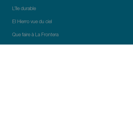
L’île durable
El Hierro vue du ciel
Que faire à La Frontera
Que faire à Valverde
Que faire à El Pinar
À VOIR ET À FAIRE
Espaces naturels de El Hierro
Lieux de charme de El Hierro