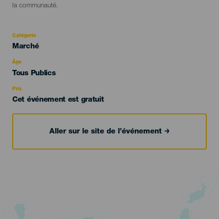
la communauté.
Catégorie
Categoría
Marché
del
evento
Âge
Edad
Tous Publics
Recomendada
Prix
Cet événement est gratuit
Aller sur le site de l’événement