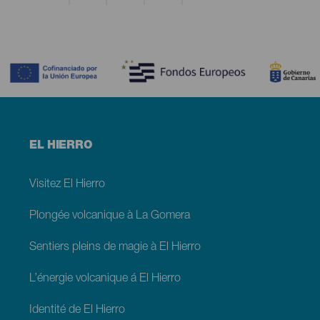
Contenido
Menú
EL HIERRO
footer
El
Hierro
Visitez El Hierro
Plongée volcanique à La Gomera
Sentiers pleins de magie à El Hierro
L’énergie volcanique á El Hierro
Identité de El Hierro