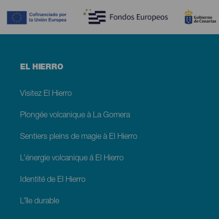
Menú
EL HIERRO
footer
El
Hierro
Visitez El Hierro
Plongée volcanique à La Gomera
Sentiers pleins de magie à El Hierro
L’énergie volcanique á El Hierro
Identité de El Hierro
L’île durable