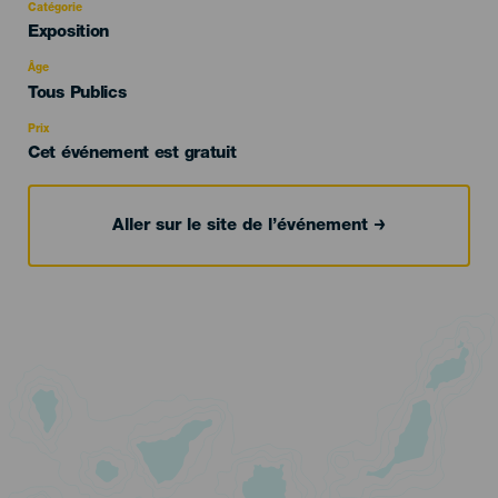
Catégorie
Categoría
Exposition
del
evento
Âge
Edad
Tous Publics
Recomendada
Prix
Cet événement est gratuit
Aller sur le site de l’événement