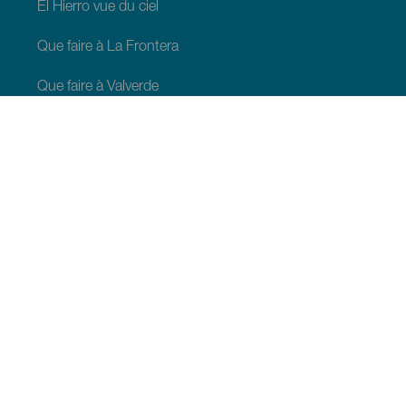
El Hierro vue du ciel
Que faire à La Frontera
Que faire à Valverde
Que faire à El Pinar
À VOIR ET À FAIRE
Espaces naturels de El Hierro
Lieux de charme de El Hierro
Points de vue de El Hierro
Zones de décollage de parapente à El Hierro