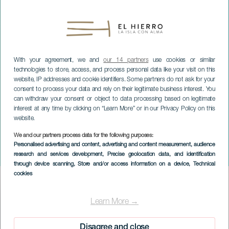
With your agreement, we and
our 14 partners
use cookies or similar
technologies to store, access, and process personal data like your visit on this
website, IP addresses and cookie identifiers. Some partners do not ask for your
consent to process your data and rely on their legitimate business interest. You
can withdraw your consent or object to data processing based on legitimate
interest at any time by clicking on “Learn More” or in our Privacy Policy on this
website.
EL HIERRO
We and our partners process data for the following purposes:
Exposition temporaire :
Personalised advertising and content, advertising and content measurement, audience
research and services development
, Precise geolocation data, and identification
Maria Skłodowska-Curie
through device scanning
, Store and/or access information on a device
, Technical
cookies
Imagen
Listado
Learn More →
Disagree and close