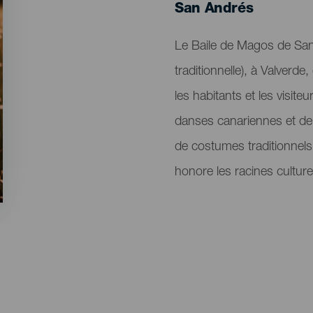
Localidad
San Andrés
Descripción
Le Baile de Magos de San
del
traditionnelle), à Valverd
evento
les habitants et les visite
danses canariennes et de c
de costumes traditionnels
honore les racines culture