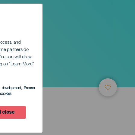
 access, and
Some partners do
. You can withdraw
ing on “Learn More”
s development
, Precise
l cookies
 close