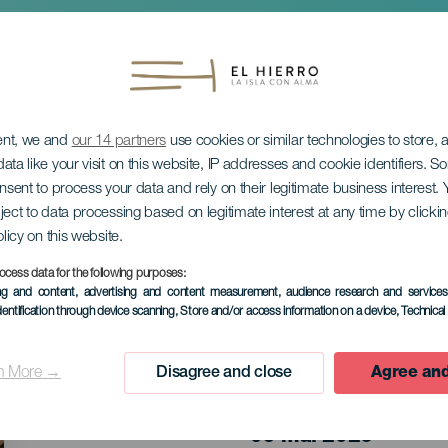
ent, we and
our 14 partners
use cookies or similar technologies to store,
ata like your visit on this website, IP addresses and cookie identifiers. 
onsent to process your data and rely on their legitimate business interest
ject to data processing based on legitimate interest at any time by click
olicy on this website.
Magos de San Isidro
ocess data for the following purposes:
ing and content, advertising and content measurement, audience research and service
dentification through device scanning
, Store and/or access information on a device
, Technica
n More →
Disagree and close
Agree and
ÉVÉNEMENT PASSÉ
09 mai 2026