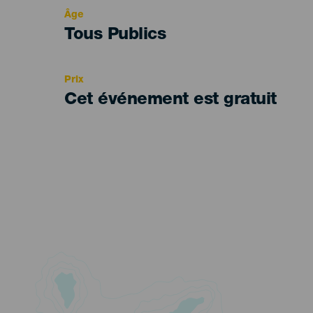
evento
Âge
Edad
Tous Publics
Recomendada
Prix
Cet événement est gratuit