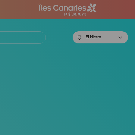
Menú
El Hierro
navigation
El
Hierro