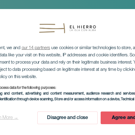
ent, we and
our 14 partners
use cookies or similar technologies to store,
ata like your visit on this website, IP addresses and cookie identifiers. 
onsent to process your data and rely on their legitimate business interest
ject to data processing based on legitimate interest at any time by click
olicy on this website.
en kuunpimennys
ocess data for the following purposes:
ing and content, advertising and content measurement, audience research and service
dentification through device scanning
, Store and/or access information on a device
, Technica
n More →
Disagree and close
Agree and
TOTEUTUNUT TAPAHTUMA