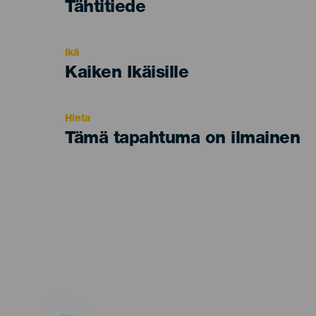
Categoría
Tähtitiede
del
evento
Ikä
Edad
Kaiken Ikäisille
Recomendada
Hinta
Tämä tapahtuma on ilmainen