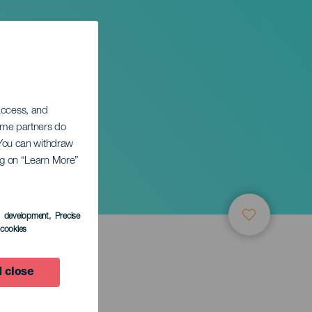
 access, and
Some partners do
. You can withdraw
ing on “Learn More”
s development
, Precise
l cookies
 close