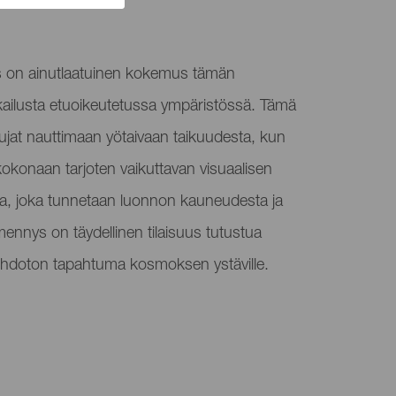
s on ainutlaatuinen kokemus tämän
arkkailusta etuoikeutetussa ympäristössä. Tämä
ujat nauttimaan yötaivaan taikuudesta, kun
okonaan tarjoten vaikuttavan visuaalisen
sa, joka tunnetaan luonnon kauneudesta ja
mennys on täydellinen tilaisuus tutustua
. Ehdoton tapahtuma kosmoksen ystäville.