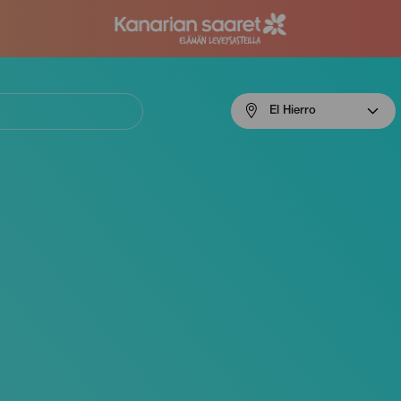
Menú
El Hierro
navigation
El
Hierro