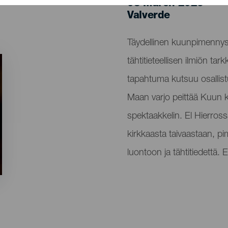
03 March 2026
Localidad
Valverde
Descripción
Täydellinen kuunpimenny
del
tähtitieteellisen ilmiön t
evento
tapahtuma kutsuu osallist
Maan varjo peittää Kuun k
spektaakkelin. El Hierros
kirkkaasta taivaastaan, pi
luontoon ja tähtitiedettä