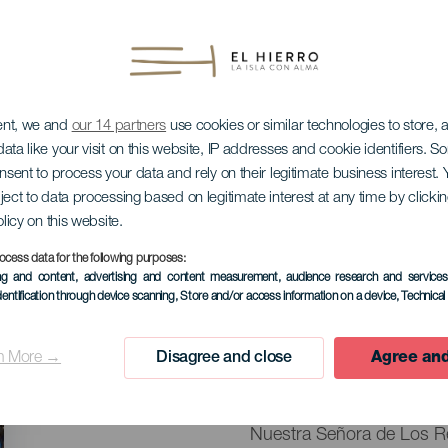
ent, we and
our 14 partners
use cookies or similar technologies to store,
ata like your visit on this website, IP addresses and cookie identifiers. 
onsent to process your data and rely on their legitimate business interest
ject to data processing based on legitimate interest at any time by click
olicy on this website.
es
ocess data for the following purposes:
ing and content, advertising and content measurement, audience research and service
dentification through device scanning
, Store and/or access information on a device
, Technica
September 2026
n More →
Disagree and close
Agree and
Localidad
Sabinosa
Descripción
Nuestra Señora de Los Re