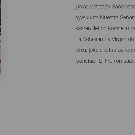
del
juhlaa vietetään Sabinos
evento
syyskuuta Nuestra Señora 
saaren tiet on koristeltu per
La Dehesan La Virgen de
juhla, joka erottuu uskonno
juuristaan ​​El Hierron saare