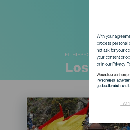
With your agreem
process personal d
not ask for your c
EL HIERRO
your consent or ob
or in our Privacy P
Los Farol
We and our partners pr
Personalised advertis
geolocation data, and i
Imagen
Listado
Lear