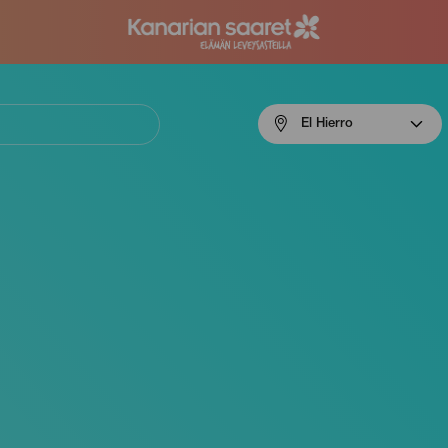
Menú
El Hierro
navigation
El
Hierro