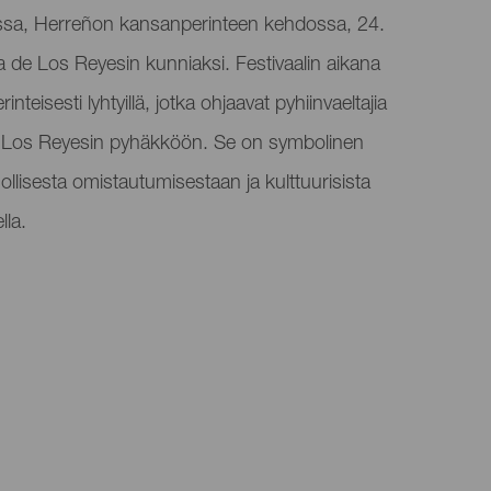
assa, Herreñon kansanperinteen kehdossa, 24.
de Los Reyesin kunniaksi. Festivaalin aikana
inteisesti lyhtyillä, jotka ohjaavat pyhiinvaeltajia
 Los Reyesin pyhäkköön. Se on symbolinen
llisesta omistautumisestaan ​​ja kulttuurisista
lla.