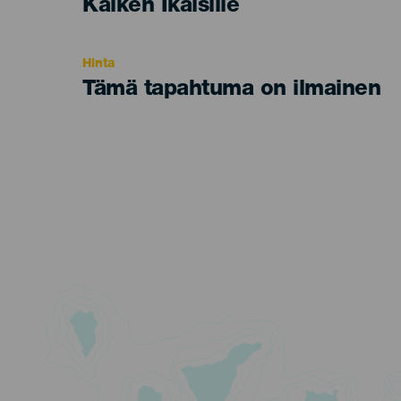
Edad
Kaiken Ikäisille
Recomendada
Hinta
Tämä tapahtuma on ilmainen