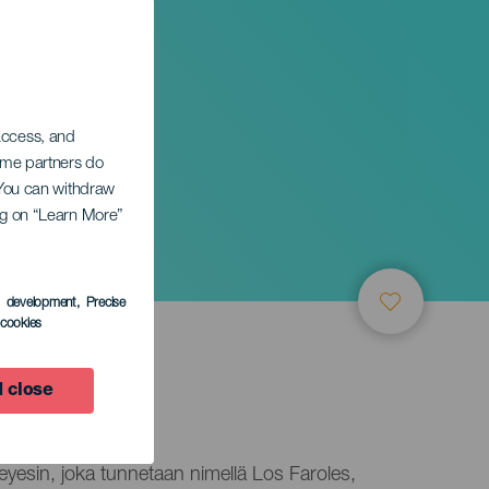
 access, and
Some partners do
. You can withdraw
ing on “Learn More”
s development
, Precise
l cookies
 close
yesin, joka tunnetaan nimellä Los Faroles,