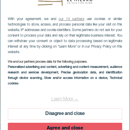
With your agreement, we and
our 14 partners
use cookies or similar
technologies to store, access, and process personal data like your visit on this
website, IP addresses and cookie identifiers. Some partners do not ask for your
consent to process your data and rely on their legitimate business interest. You
can withdraw your consent or object to data processing based on legitimate
interest at any time by clicking on “Learn More” or in our Privacy Policy on this
website.
We and our partners process data for the following purposes:
Personalised advertising and content, advertising and content measurement, audience
research and services development
, Precise geolocation data, and identification
through device scanning
, Store and/or access information on a device
, Technical
cookies
Learn More →
Disagree and close
Agree and close