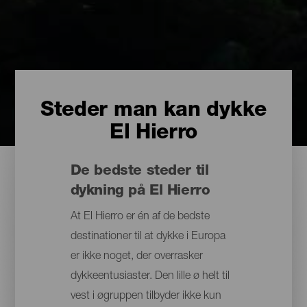
Steder man kan dykke
El Hierro
De bedste steder til
dykning på El Hierro
At El Hierro er én af de bedste
destinationer til at dykke i Europa
er ikke noget, der overrasker
dykkeentusiaster. Den lille ø helt til
vest i øgruppen tilbyder ikke kun