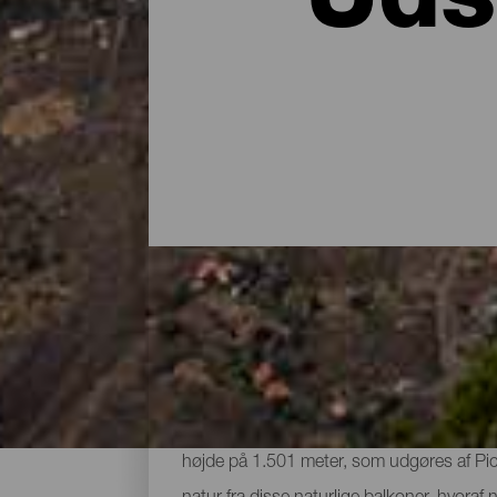
Uds
De bedste udsigtspunkter
El Hierro har på dens lidt mere end 268 
højde på 1.501 meter, som udgøres af Pico