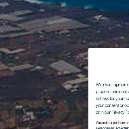
With your agreem
process personal d
not ask for your c
your consent or ob
or in our Privacy P
We and our partners pr
Personalised advertis