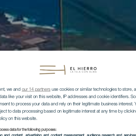
ent, we and
our 14 partners
use cookies or similar technologies to store,
ata like your visit on this website, IP addresses and cookie identifiers. 
onsent to process your data and rely on their legitimate business interest
ject to data processing based on legitimate interest at any time by click
olicy on this website.
ocess data for the following purposes:
ing and content, advertising and content measurement, audience research and service