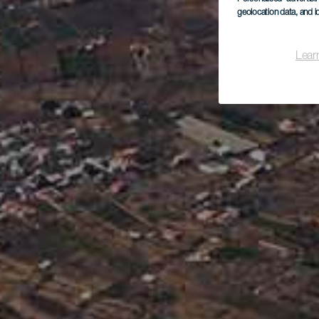
geolocation data, and i
Lear