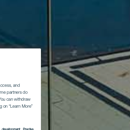
 access, and
Some partners do
. You can withdraw
ing on “Learn More”
s development
, Precise