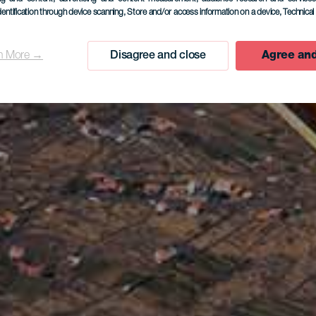
dentification through device scanning
, Store and/or access information on a device
, Technica
n More →
Disagree and close
Agree and