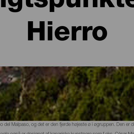
igtspunkte
Hierro
 på El Hierro
km2 nogle af De Kanariske Øers bedste udsigtspunkter. På trods af
 del Malpaso, og det er den fjerde højeste ø i øgruppen. Den er de