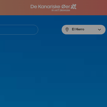
Menú
El Hierro
navigation
El
Hierro