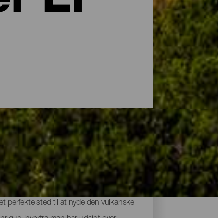
r El
 dens størrelse har øen en maksimal
t perfekte sted til at nyde den vulkanske