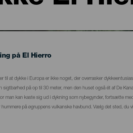
ing på El Hierro
r til at dykke i Europa er ikke noget, der overrasker dykkeentusiaster
en sigtbarhed på op til 30 meter, men den huset også ét af De Kana
or man kan kaste sig ud i dykning som nybegynder, fortsætte med 
ller hummere på øgruppens vulkanske havbund. Vælg det sted, du vi