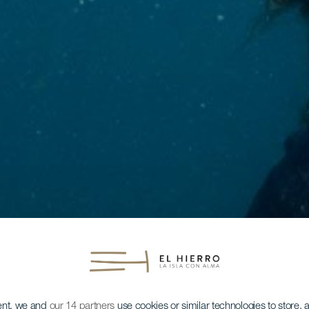
ent, we and
our 14 partners
use cookies or similar technologies to store,