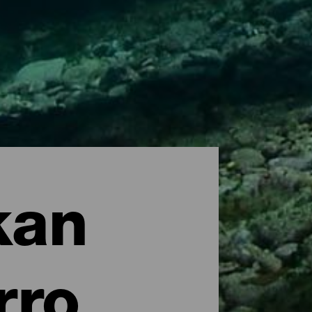
kan
rro