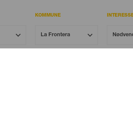
KOMMUNE
INTERESS
Oh! There is no results ...
Try again, you will surely find something you like