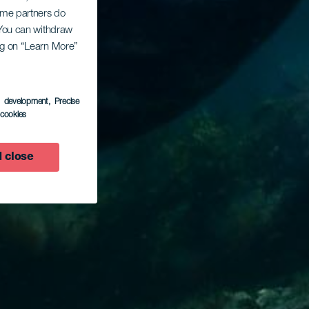
Some partners do
. You can withdraw
ing on “Learn More”
s development
, Precise
l cookies
 close