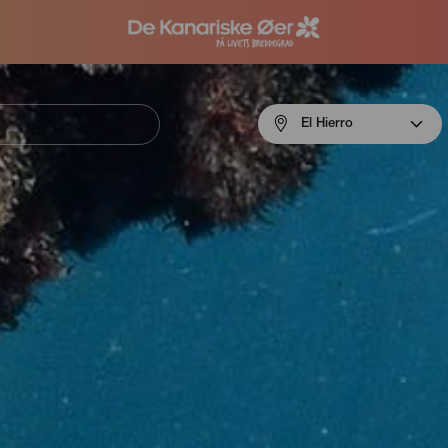
Menú
El Hierro
navigation
El
Hierro