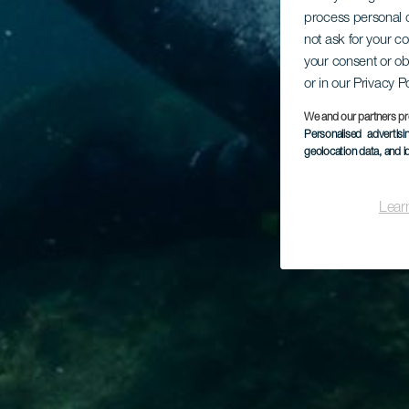
process personal d
not ask for your c
your consent or ob
or in our Privacy P
We and our partners pr
Personalised advertis
geolocation data, and i
Lear