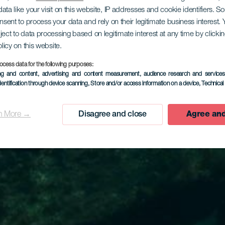
ata like your visit on this website, IP addresses and cookie identifiers. 
onsent to process your data and rely on their legitimate business interest
ject to data processing based on legitimate interest at any time by click
olicy on this website.
ocess data for the following purposes:
ing and content, advertising and content measurement, audience research and service
dentification through device scanning
, Store and/or access information on a device
, Technica
n More →
Disagree and close
Agree and