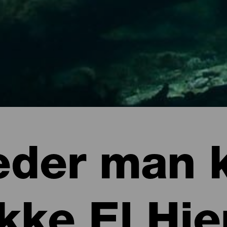
eder man 
kke El Hie