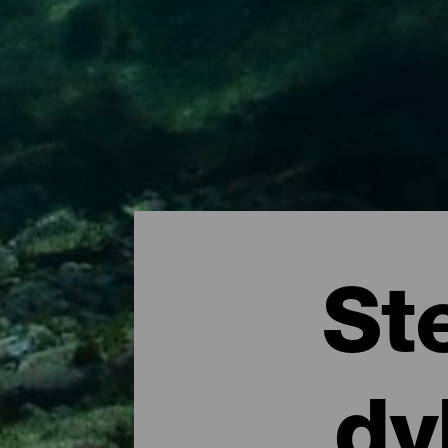
St
dy