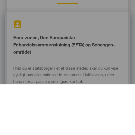
Imagen
Euro-zonen, Den Europæiske
Frihandelssammenslutning (EFTA) og Schengen-
området
Hvis du er statsborger i ét af disse steder, skal du kun vise
gyldigt pas eller nationalt id-dokument i lufthavnen, uden
behov for at passere yderligere kontrol.
Imagen
Tredjelande