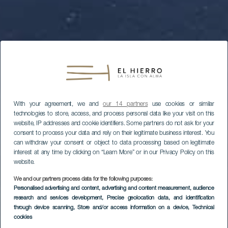
With your agreement, we and
our 14 partners
use cookies or similar
technologies to store, access, and process personal data like your visit on this
website, IP addresses and cookie identifiers. Some partners do not ask for your
consent to process your data and rely on their legitimate business interest. You
can withdraw your consent or object to data processing based on legitimate
interest at any time by clicking on “Learn More” or in our Privacy Policy on this
website.
We and our partners process data for the following purposes:
Personalised advertising and content, advertising and content measurement, audience
research and services development
, Precise geolocation data, and identification
through device scanning
, Store and/or access information on a device
, Technical
cookies