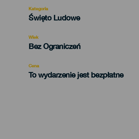
Kategoria
Categoría
Święto Ludowe
del
evento
Wiek
Edad
Bez Ograniczeń
Recomendada
Cena
To wydarzenie jest bezpłatne