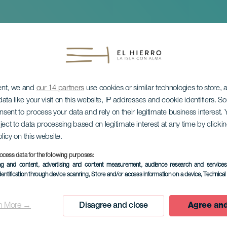
ent, we and
our 14 partners
use cookies or similar technologies to store,
ata like your visit on this website, IP addresses and cookie identifiers. 
onsent to process your data and rely on their legitimate business interest
ject to data processing based on legitimate interest at any time by click
iewicy Królewskiej
olicy on this website.
ocess data for the following purposes:
ing and content, advertising and content measurement, audience research and service
dentification through device scanning
, Store and/or access information on a device
, Technica
n More →
Disagree and close
Agree and