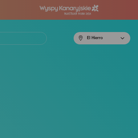
Menú
El Hierro
navigation
El
Hierro