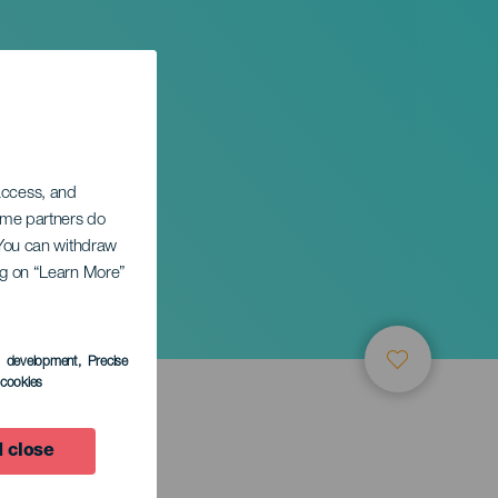
 access, and
Some partners do
. You can withdraw
ing on “Learn More”
s development
, Precise
l cookies
 close