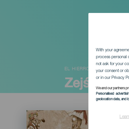
With your agreem
process personal d
not ask for your c
EL HIERRO
your consent or ob
Zejście Dz
or in our Privacy P
We and our partners pr
Personalised advertis
geolocation data, and i
Imagen
Listado
Lear