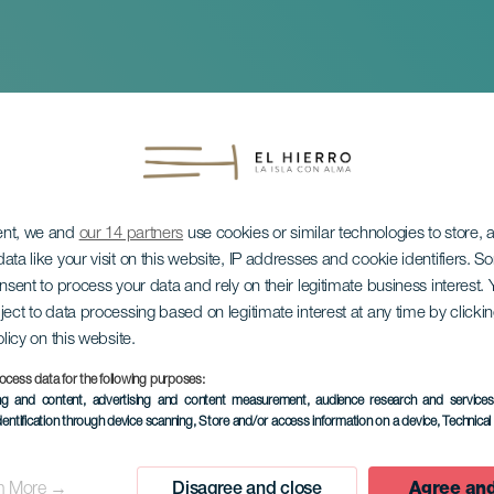
ent, we and
our 14 partners
use cookies or similar technologies to store,
ata like your visit on this website, IP addresses and cookie identifiers. 
onsent to process your data and rely on their legitimate business interest
ject to data processing based on legitimate interest at any time by click
ci Isory
olicy on this website.
ocess data for the following purposes:
ing and content, advertising and content measurement, audience research and service
dentification through device scanning
, Store and/or access information on a device
, Technica
n More →
Disagree and close
Agree and