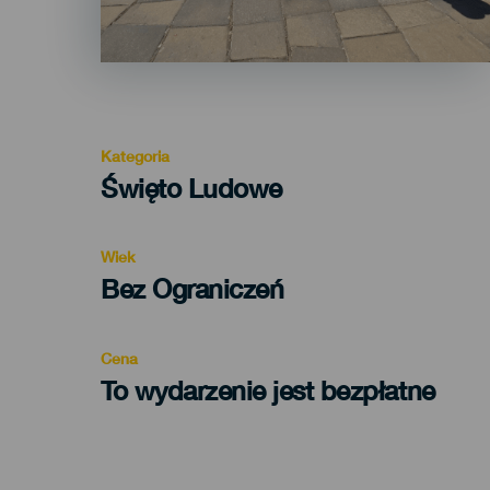
Kategoria
Categoría
Święto Ludowe
del
evento
Wiek
Edad
Bez Ograniczeń
Recomendada
Cena
To wydarzenie jest bezpłatne