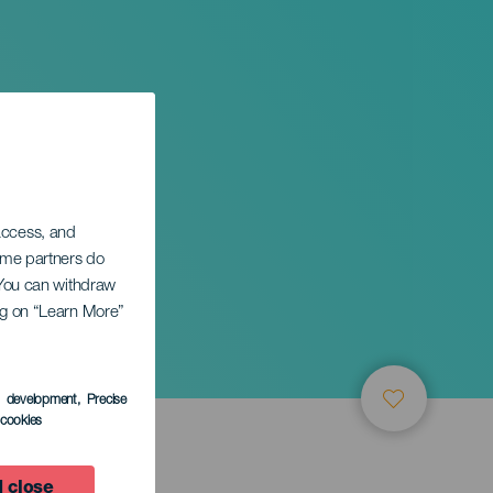
 access, and
Some partners do
. You can withdraw
ing on “Learn More”
s development
, Precise
l cookies
 close