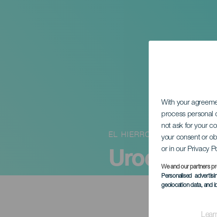
With your agreem
process personal d
not ask for your c
EL HIERRO
your consent or ob
Uroczystoś
or in our Privacy P
We and our partners pr
Personalised advertis
geolocation data, and i
Lear