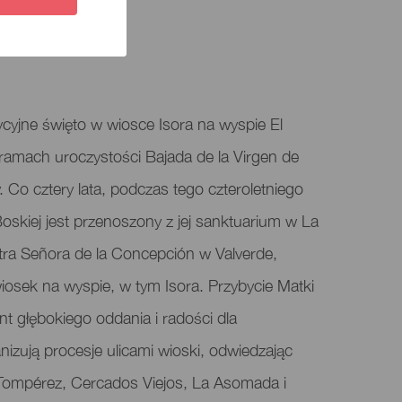
adycyjne święto w wiosce Isora na wyspie El
 ramach uroczystości Bajada de la Virgen de
. Co cztery lata, podczas tego czteroletniego
oskiej jest przenoszony z jej sanktuarium w La
ra Señora de la Concepción w Valverde,
iosek na wyspie, w tym Isora. Przybycie Matki
t głębokiego oddania i radości dla
izują procesje ulicami wioski, odwiedzając
k Tompérez, Cercados Viejos, La Asomada i