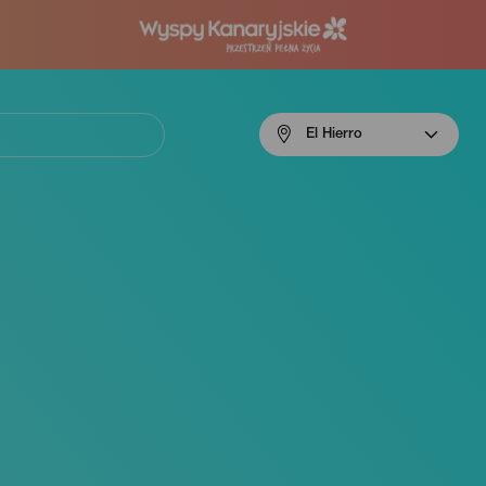
Menú
El Hierro
navigation
El
Hierro