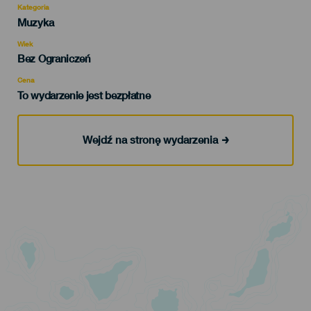
Kategoria
Categoría
Muzyka
del
evento
Wiek
Edad
Bez Ograniczeń
Recomendada
Cena
To wydarzenie jest bezpłatne
Wejdź na stronę wydarzenia