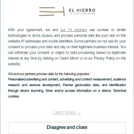
With your agreement, we and
our 14 partners
use cookies or similar
technologies to store, access, and process personal data like your visit on this
website, IP addresses and cookie identifiers. Some partners do not ask for your
consent to process your data and rely on their legitimate business interest. You
can withdraw your consent or object to data processing based on legitimate
interest at any time by clicking on “Learn More” or in our Privacy Policy on this
website.
EL HIERRO
We and our partners process data for the following purposes:
Orquesta Rumores de
Personalised advertising and content, advertising and content measurement, audience
Milonga: Folclor Argentino
research and services development
, Precise geolocation data, and identification
through device scanning
, Store and/or access information on a device
, Technical
cookies
Imagen
Listado
Learn More →
Disagree and close