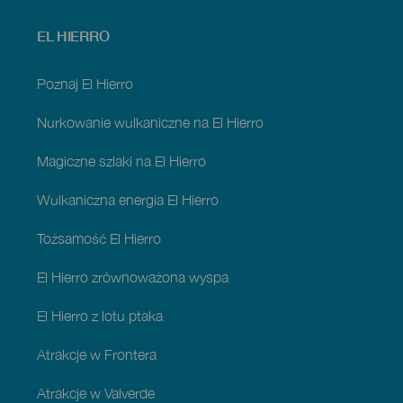
Menú
EL HIERRO
footer
El
Hierro
Poznaj El Hierro
Nurkowanie wulkaniczne na El Hierro
Magiczne szlaki na El Hierro
Wulkaniczna energia El Hierro
Tożsamość El Hierro
El Hierro zrównoważona wyspa
El Hierro z lotu ptaka
Atrakcje w Frontera
Atrakcje w Valverde