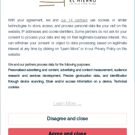
With your agreement, we and
our 14 partners
use cookies or similar
technologies to store, access, and process personal data like your visit on this
website, IP addresses and cookie identifiers. Some partners do not ask for your
consent to process your data and rely on their legitimate business interest. You
can withdraw your consent or object to data processing based on legitimate
interest at any time by clicking on “Learn More” or in our Privacy Policy on this
website.
We and our partners process data for the following purposes:
EL HIERRO
Personalised advertising and content, advertising and content measurement, audience
Hero Vulcan
research and services development
, Precise geolocation data, and identification
through device scanning
, Store and/or access information on a device
, Technical
cookies
Imagen
Listado
Learn More →
Disagree and close
Agree and close