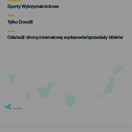
Categoría
Sporty Wytrzymałościowe
del
evento
Wiek
Edad
Tylko Dorośli
Recomendada
Cena
Odwiedź stronę internetową wydarzenia/sprzedaży biletów
EL HIERRO