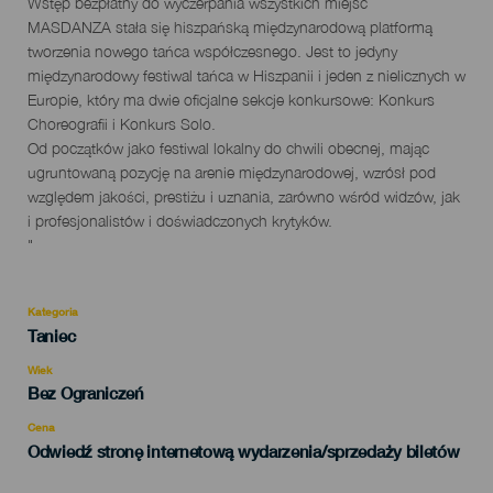
Wstęp bezpłatny do wyczerpania wszystkich miejsc
MASDANZA stała się hiszpańską międzynarodową platformą
tworzenia nowego tańca współczesnego. Jest to jedyny
międzynarodowy festiwal tańca w Hiszpanii i jeden z nielicznych w
Europie, który ma dwie oficjalne sekcje konkursowe: Konkurs
Choreografii i Konkurs Solo.
Od początków jako festiwal lokalny do chwili obecnej, mając
ugruntowaną pozycję na arenie międzynarodowej, wzrósł pod
względem jakości, prestiżu i uznania, zarówno wśród widzów, jak
i profesjonalistów i doświadczonych krytyków.
"
Kategoria
Categoría
Taniec
del
evento
Wiek
Edad
Bez Ograniczeń
Recomendada
Cena
Odwiedź stronę internetową wydarzenia/sprzedaży biletów