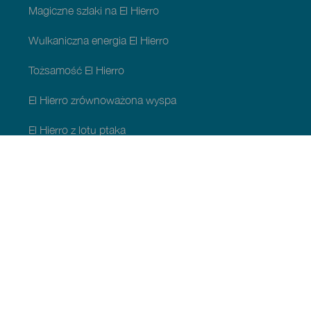
Magiczne szlaki na El Hierro
Wulkaniczna energia El Hierro
Tożsamość El Hierro
El Hierro zrównoważona wyspa
El Hierro z lotu ptaka
Atrakcje w Frontera
Atrakcje w Valverde
Atrakcje w El Pinar
CO WARTO ZOBACZYĆ I ZROBIĆ