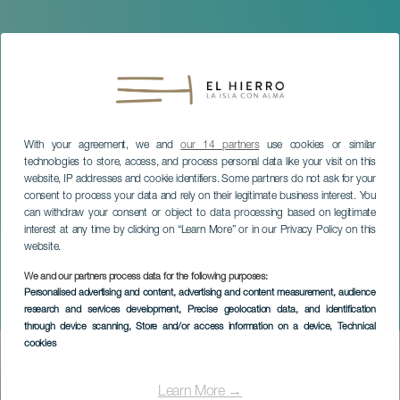
With your agreement, we and
our 14 partners
use cookies or similar
technologies to store, access, and process personal data like your visit on this
website, IP addresses and cookie identifiers. Some partners do not ask for your
consent to process your data and rely on their legitimate business interest. You
can withdraw your consent or object to data processing based on legitimate
interest at any time by clicking on “Learn More” or in our Privacy Policy on this
website.
We and our partners process data for the following purposes:
EL HIERRO
Personalised advertising and content, advertising and content measurement, audience
24 Masdanza
research and services development
, Precise geolocation data, and identification
through device scanning
, Store and/or access information on a device
, Technical
cookies
Imagen
Listado
Learn More →