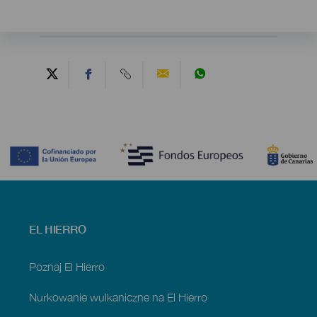
Contenido
Menú
EL HIERRO
footer
El
Hierro
Poznaj El Hierro
Nurkowanie wulkaniczne na El Hierro