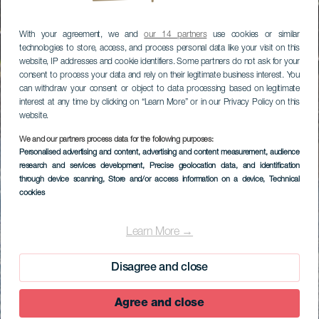
With your agreement, we and
our 14 partners
use cookies or similar
technologies to store, access, and process personal data like your visit on this
website, IP addresses and cookie identifiers. Some partners do not ask for your
consent to process your data and rely on their legitimate business interest. You
can withdraw your consent or object to data processing based on legitimate
interest at any time by clicking on “Learn More” or in our Privacy Policy on this
website.
We and our partners process data for the following purposes:
Personalised advertising and content, advertising and content measurement, audience
research and services development
, Precise geolocation data, and identification
through device scanning
, Store and/or access information on a device
, Technical
cookies
Learn More →
Disagree and close
Agree and close