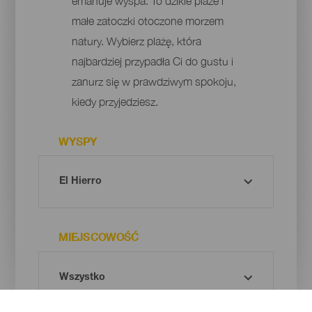
emanuje wyspa. To dzikie plaże i
małe zatoczki otoczone morzem
natury. Wybierz plażę, która
najbardziej przypadła Ci do gustu i
zanurz się w prawdziwym spokoju,
kiedy przyjedziesz.
WYSPY
MIEJSCOWOŚĆ