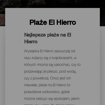
Plaże El Hierro
Najlepsze plaże na El
Hierro
Wysepka El Hierro zazwyczaj od
razu kojarzy się z krajobrazami, w
których można się zakochać, czy to
podziwiając je pieszo, pod wodą,
czy z powietrza. Choć jest ich
niewiele, plaże na El Hierro to
prawdziwe widowisko, gdzie
można cieszyć się spokojem, jakim