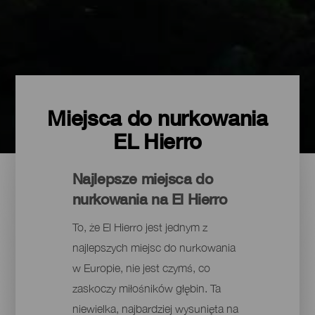
Miejsca do nurkowania
EL Hierro
Najlepsze miejsca do
nurkowania na El Hierro
To, że El Hierro jest jednym z
najlepszych miejsc do nurkowania
w Europie, nie jest czymś, co
zaskoczy miłośników głębin. Ta
niewielka, najbardziej wysunięta na