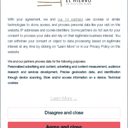
With your agreement, we and
our 14 partners
use cookies or similar
technologies to store, access, and process personal data like your visit on this
website, IP addresses and cookie identifiers. Some partners do not ask for your
consent to process your data and rely on their legitimate business interest. You
can withdraw your consent or object to data processing based on legitimate
interest at any time by clicking on “Learn More” or in our Privacy Policy on this
website.
We and our partners process data for the following purposes:
Personalised advertising and content, advertising and content measurement, audience
research and services development
, Precise geolocation data, and identification
through device scanning
, Store and/or access information on a device
, Technical
cookies
Learn More →
Disagree and close
Agree and close