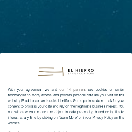
With your agreement, we and
our 14 partners
use cookies or similar
technologies to store, access, and process personal data like your visit on this
website, IP addresses and cookie identifiers. Some partners do not ask for your
consent to process your data and rely on their legitimate business interest. You
can withdraw your consent or object to data processing based on legitimate
interest at any time by clicking on “Learn More” or in our Privacy Policy on this
website.