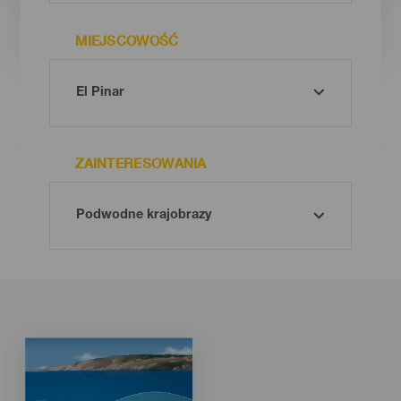
MIEJSCOWOŚĆ
ZAINTERESOWANIA
Imagen
Imagen
Listado