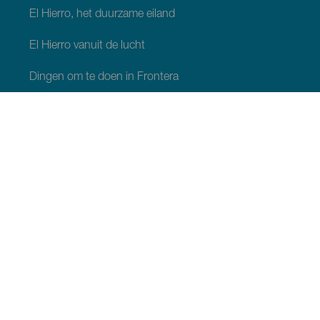
El Hierro, het duurzame eiland
El Hierro vanuit de lucht
Dingen om te doen in Frontera
Dingen om te doen in Valverde
Dingen om te doen in El Pinar
WAT TE ZIEN EN TE DOEN
Natuurgebieden op El Hierro
Charmante plekjes op El Hierro