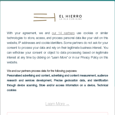
With your agreement, we and
our 14 partners
use cookies or similar
technologies to store, access, and process personal data like your visit on this
website, IP addresses and cookie identifiers. Some partners do not ask for your
consent to process your data and rely on their legitimate business interest. You
can withdraw your consent or object to data processing based on legitimate
interest at any time by clicking on “Learn More” or in our Privacy Policy on this
website.
We and our partners process data for the following purposes:
EL HIERRO
Personalised advertising and content, advertising and content measurement, audience
research and services development
, Precise geolocation data, and identification
Wereld Poëzie Dag
through device scanning
, Store and/or access information on a device
, Technical
cookies
Imagen
Listado
Learn More →