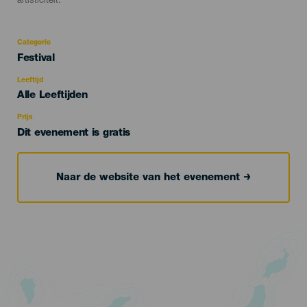
artisticiteit.
Categorie
Categoría
Festival
del
evento
Leeftijd
Edad
Alle Leeftijden
Recomendada
Prijs
Dit evenement is gratis
Naar de website van het evenement