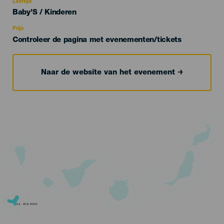
evento
Leeftijd
Edad
Baby'S / Kinderen
Recomendada
Prijs
Controleer de pagina met evenementen/tickets
Naar de website van het evenement
EL HIERRO