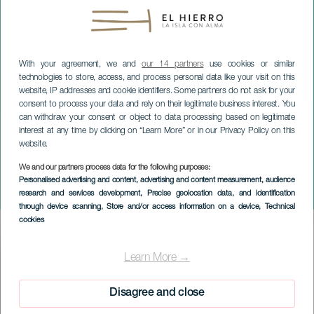
With your agreement, we and
our 14 partners
use cookies or similar
technologies to store, access, and process personal data like your visit on this
website, IP addresses and cookie identifiers. Some partners do not ask for your
consent to process your data and rely on their legitimate business interest. You
can withdraw your consent or object to data processing based on legitimate
interest at any time by clicking on “Learn More” or in our Privacy Policy on this
website.
We and our partners process data for the following purposes:
EL HIERRO
Personalised advertising and content, advertising and content measurement, audience
research and services development
, Precise geolocation data, and identification
Peque Salmor Bike
through device scanning
, Store and/or access information on a device
, Technical
cookies
Imagen
Listado
Learn More →
Disagree and close