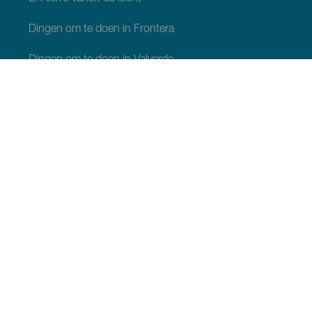
Dingen om te doen in Frontera
Dingen om te doen in Valverde
Dingen om te doen in El Pinar
WAT TE ZIEN EN TE DOEN
Natuurgebieden op El Hierro
Charmante plekjes op El Hierro
Uitzichtpunten op El Hierro
Paragliding op El Hierro