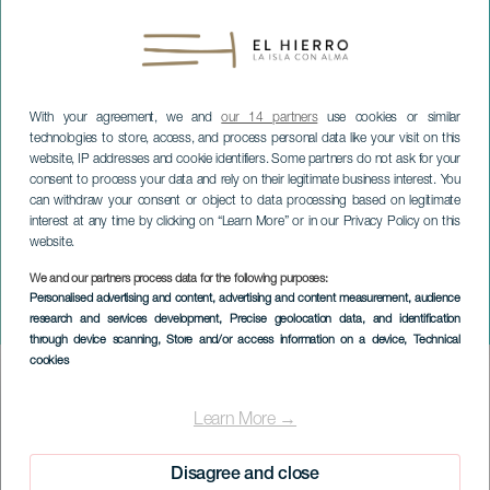
With your agreement, we and
our 14 partners
use cookies or similar
technologies to store, access, and process personal data like your visit on this
website, IP addresses and cookie identifiers. Some partners do not ask for your
consent to process your data and rely on their legitimate business interest. You
can withdraw your consent or object to data processing based on legitimate
interest at any time by clicking on “Learn More” or in our Privacy Policy on this
website.
EL HIERRO
We and our partners process data for the following purposes:
Kinderparade & Gala voor
Personalised advertising and content, advertising and content measurement, audience
research and services development
, Precise geolocation data, and identification
de Kinderkoningin
through device scanning
, Store and/or access information on a device
, Technical
cookies
Imagen
Listado
Learn More →
Disagree and close