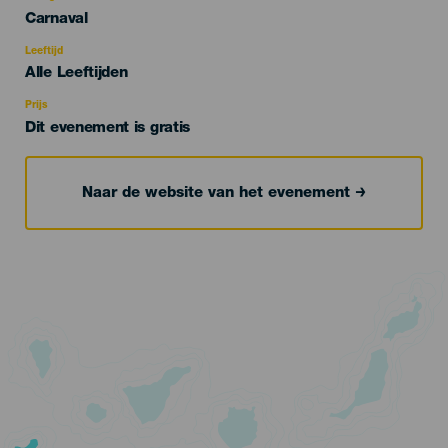
Categoría
Carnaval
del
evento
Leeftijd
Edad
Alle Leeftijden
Recomendada
Prijs
Dit evenement is gratis
Naar de website van het evenement