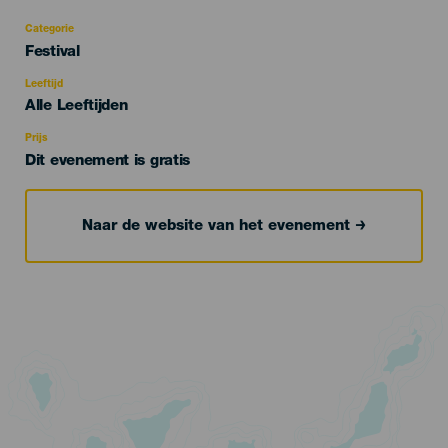
Categorie
Categoría
Festival
del
evento
Leeftijd
Edad
Alle Leeftijden
Recomendada
Prijs
Dit evenement is gratis
Naar de website van het evenement