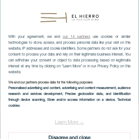
With your agreement, we and
our 14 partners
use cookies or similar
technologies to store, access, and process personal data like your visit on this
website, IP addresses and cookie identifiers. Some partners do not ask for your
consent to process your data and rely on their legitimate business interest. You
can withdraw your consent or object to data processing based on legitimate
interest at any time by clicking on “Learn More” or in our Privacy Policy on this
website.
We and our partners process data for the following purposes:
EL HIERRO
Personalised advertising and content, advertising and content measurement, audience
research and services development
, Precise geolocation data, and identification
Fluor Jeugdfestival
through device scanning
, Store and/or access information on a device
, Technical
cookies
Imagen
Listado
Learn More →
Disagree and close