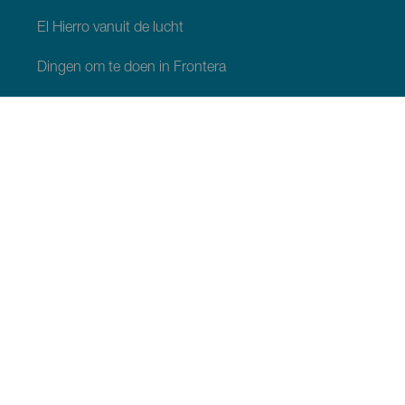
El Hierro vanuit de lucht
Dingen om te doen in Frontera
Dingen om te doen in Valverde
Dingen om te doen in El Pinar
WAT TE ZIEN EN TE DOEN
Natuurgebieden op El Hierro
Charmante plekjes op El Hierro
Uitzichtpunten op El Hierro