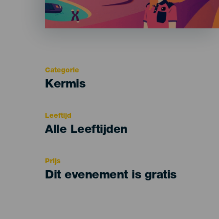
Categorie
Categoría
Kermis
del
evento
Leeftijd
Edad
Alle Leeftijden
Recomendada
Prijs
Dit evenement is gratis