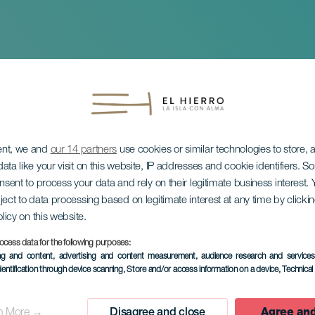
ent, we and
our 14 partners
use cookies or similar technologies to store,
ata like your visit on this website, IP addresses and cookie identifiers. 
onsent to process your data and rely on their legitimate business interest
ject to data processing based on legitimate interest at any time by click
olicy on this website.
schaps- en Innovat
ocess data for the following purposes:
ing and content, advertising and content measurement, audience research and service
dentification through device scanning
, Store and/or access information on a device
, Technica
n More →
Disagree and close
Agree and