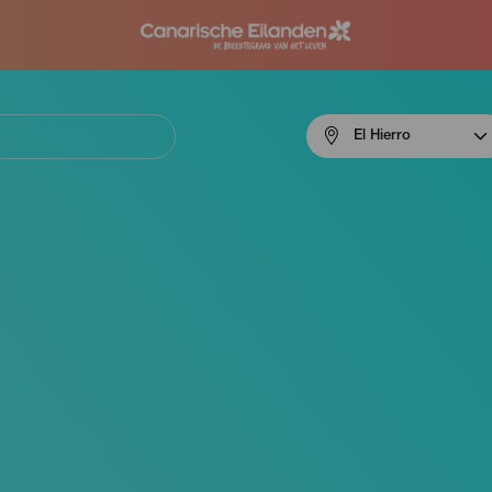
Menú
El Hierro
navigation
El
Hierro