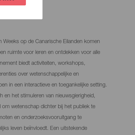
LEDEN
on Weeks op de Canarische Eilanden komen
een ruimte voor leren en ontdekken voor alle
evenement biedt activiteiten, workshops,
erenties over wetenschappelijke en
n in een interactieve en toegankelijke setting.
 en het stimuleren van nieuwsgierigheid,
om wetenschap dichter bij het publiek te
omoten en onderzoeksvooruitgang te
ijks leven beïnvloedt. Een uitstekende