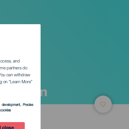
 access, and
Some partners do
. You can withdraw
ing on “Learn More”
ieweken
s development
, Precise
l cookies
 close