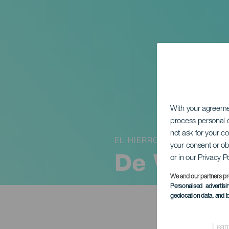
With your agreem
process personal d
not ask for your c
EL HIERRO
your consent or ob
or in our Privacy P
De Weten
We and our partners pr
Personalised advertis
geolocation data, and i
Lear