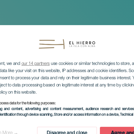
ent, we and
our 14 partners
use cookies or similar technologies to store,
ata like your visit on this website, IP addresses and cookie identifiers. 
onsent to process your data and rely on their legitimate business interest
ject to data processing based on legitimate interest at any time by click
olicy on this website.
en päivä
ocess data for the following purposes:
ing and content, advertising and content measurement, audience research and service
dentification through device scanning
, Store and/or access information on a device
, Technica
n More →
Disagree and close
Agree and