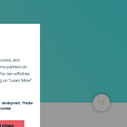
 access, and
Some partners do
. You can withdraw
ing on “Learn More”
s development
, Precise
l cookies
 close