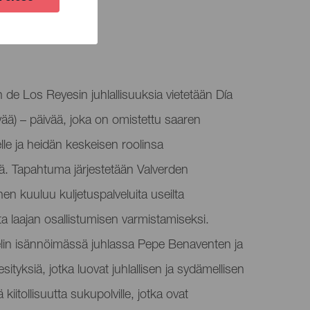
 de Los Reyesin juhlallisuuksia vietetään Día
vää) – päivää, joka on omistettu saaren
lle ja heidän keskeisen roolinsa
ä. Tapahtuma järjestetään Valverden
hen kuuluu kuljetuspalveluita useilta
lta laajan osallistumisen varmistamiseksi.
lin isännöimässä juhlassa Pepe Benaventen ja
ityksiä, jotka luovat juhlallisen ja sydämellisen
iitollisuutta sukupolville, jotka ovat