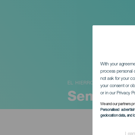
With your agreem
process personal d
not ask for your c
EL HIERRO
your consent or ob
or in our Privacy P
Senioreid
We and our partners pr
Personalised advertis
geolocation data, and i
Lear