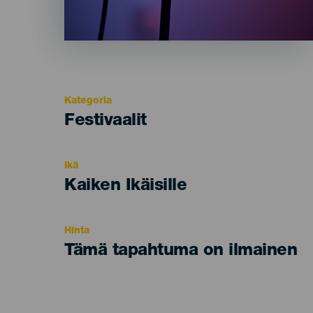
Kategoria
Categoría
Festivaalit
del
evento
Ikä
Edad
Kaiken Ikäisille
Recomendada
Hinta
Tämä tapahtuma on ilmainen