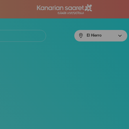
Menú
El Hierro
navigation
El
Hierro