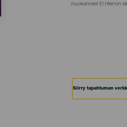
muokanneet El Hierron elä
Siirry tapahtuman verkk