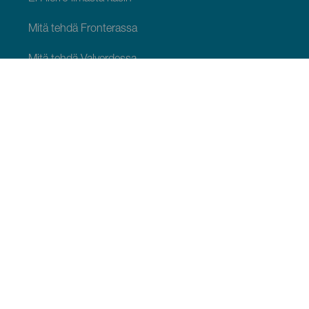
Mitä tehdä Fronterassa
Mitä tehdä Valverdessa
Mitä tehdä El Pinarissa
NÄHTÄVÄÄ JA TEHTÄVÄÄ
Luonnonalueet El Hierrossa
Viehättävät paikat El Hierrossa
Näkötornit El Hierrossa
Paragliding El Hierrossa