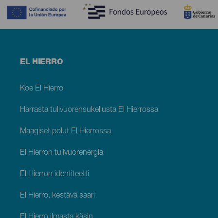
Menú
EL HIERRO
footer
El
Hierro
Koe El Hierro
Harrasta tulivuorensukellusta El Hierrossa
Maagiset polut El Hierrossa
El Hierron tulivuorenergia
El Hierron identiteetti
El Hierro, kestävä saari
El Hierro ilmasta käsin