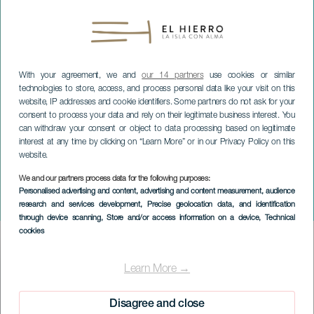
With your agreement, we and
our 14 partners
use cookies or similar
technologies to store, access, and process personal data like your visit on this
website, IP addresses and cookie identifiers. Some partners do not ask for your
consent to process your data and rely on their legitimate business interest. You
can withdraw your consent or object to data processing based on legitimate
interest at any time by clicking on “Learn More” or in our Privacy Policy on this
website.
We and our partners process data for the following purposes:
EL HIERRO
Personalised advertising and content, advertising and content measurement, audience
research and services development
, Precise geolocation data, and identification
Insular ExpoFair
through device scanning
, Store and/or access information on a device
, Technical
cookies
Imagen
Listado
Learn More →
Disagree and close