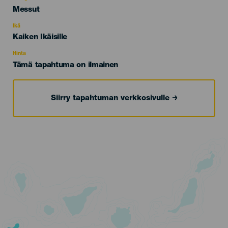
Categoría
Messut
del
evento
Ikä
Edad
Kaiken Ikäisille
Recomendada
Hinta
Tämä tapahtuma on ilmainen
Siirry tapahtuman verkkosivulle