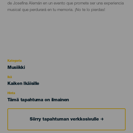
de Josefina Alemán en un evento que promete ser una experiencia
musical que perdurará en tu memoria. ¡No te lo pierdas!
Kategoria
Categoría
Musiikki
del
evento
Ikä
Edad
Kaiken Ikäisille
Recomendada
Hinta
Tämä tapahtuma on ilmainen
Siirry tapahtuman verkkosivulle