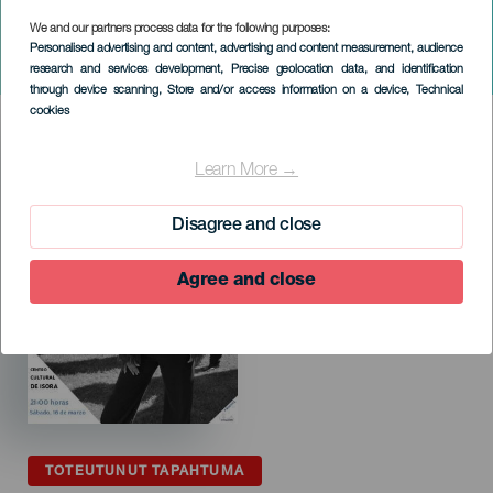
EL HIERRO
We and our partners process data for the following purposes:
Concierto de Josefina
Personalised advertising and content, advertising and content measurement, audience
research and services development
, Precise geolocation data, and identification
Alemán
through device scanning
, Store and/or access information on a device
, Technical
cookies
Imagen
Listado
Learn More →
Disagree and close
Agree and close
TOTEUTUNUT TAPAHTUMA